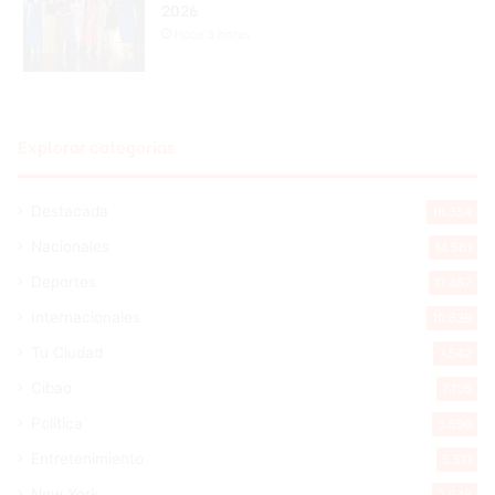
2026
Hace 3 horas
Explorar categorias
Destacada
16.354
Nacionales
14.561
Deportes
11.487
Internacionales
10.839
Tu Ciudad
7.542
Cibao
7.105
Política
5.596
Entretenimiento
5.511
New York
2.648