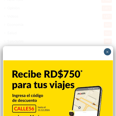
Opinión
1.877
Videos
1.871
Economía
925
Salud
502
Saludable
367
Mi Espacio
280
×
Encuestas
97
Tecnologia
65
Desde la matica
60
Policiales 56
55
Curiosidades
15
Gente056
4