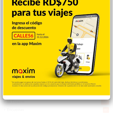
Deportes
11.487
Internacionales
10.839
Tu Ciudad
7.542
Cibao
7.105
Política
5.596
Entretenimiento
5.511
New York
2.648
Opinión
1.877
Videos
1.871
Economía
925
Salud
502
Saludable
367
Mi Espacio
280
Encuestas
97