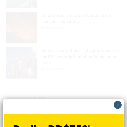
Donald Trump culpa a Canadá de los
incendios forestales
Hace 3 horas
Banreservas obtiene siete galardones en
los Effie Awards República Dominicana
2026
Hace 3 horas
Explorar categorias
×
Destacada
16.354
Nacionales
14.561