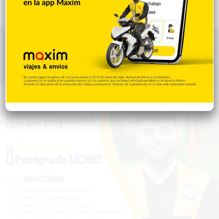
Gente056
4