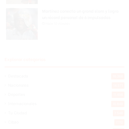
Martínez conecta un grand slam y logra
un récord personal de 6 impulsadas
Hace 10 minutos
Explorar categorias
Destacada
16.366
Nacionales
14.571
Deportes
11.498
Internacionales
10.849
Tu Ciudad
7.546
Cibao
7.112