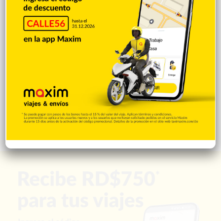
Salud
503
Saludable
367
Mi Espacio
280
Encuestas
97
Tecnologia
65
Desde la matica
60
Policiales 56
55
Curiosidades
15
Gente056
4