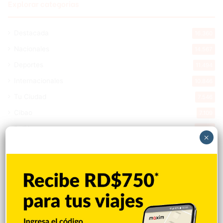
Explorar categorias
Destacada
16.360
Nacionales
14.567
Deportes
11.494
Internacionales
10.846
Tu Ciudad
7.546
Cibao
7.109
Política
5.599
×
Entretenimiento
5.513
New York
2.649
Opinión
1.877
Videos
1.871
Economía
926