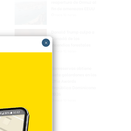
reapertura de Ormuz al
fin de amenazas EEUU
Hace 10 horas
Donald Trump culpa a
Canadá de los
×
incendios forestales
Hace 10 horas
Banreservas obtiene
siete galardones en los
Effie Awards
República Dominicana
2026
Hace 10 horas