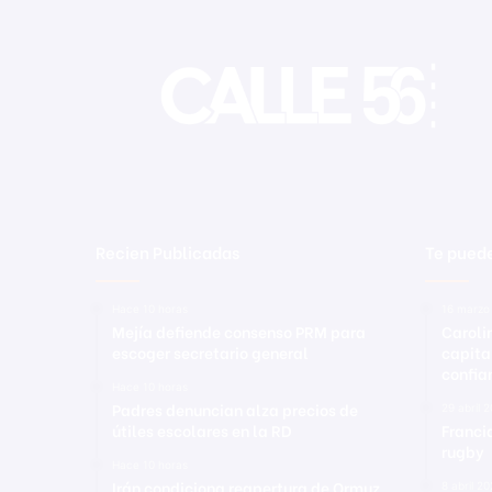
Recien Publicadas
Te puede
Hace 10 horas
16 marzo
Mejía defiende consenso PRM para
Caroli
escoger secretario general
capita
confia
Hace 10 horas
Padres denuncian alza precios de
29 abril 
útiles escolares en la RD
Franci
rugby
Hace 10 horas
Irán condiciona reapertura de Ormuz
8 abril 2