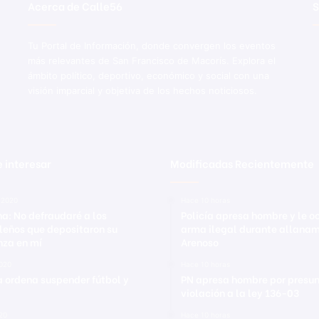
Acerca de Calle56
S
Tu Portal de Información, donde convergen los eventos
más relevantes de San Francisco de Macorís. Explora el
ámbito político, deportivo, económico y social con una
visión imparcial y objetiva de los hechos noticiosos.
 interesar
Modificadas Recientemente
 2020
Hace 10 horas
na: No defraudaré a los
Policía apresa hombre y le 
leños que depositaron su
arma ilegal durante allanam
nza en mí
Arenoso
2020
Hace 10 horas
a ordena suspender fútbol y
PN apresa hombre por presu
violación a la ley 136-03
020
Hace 10 horas