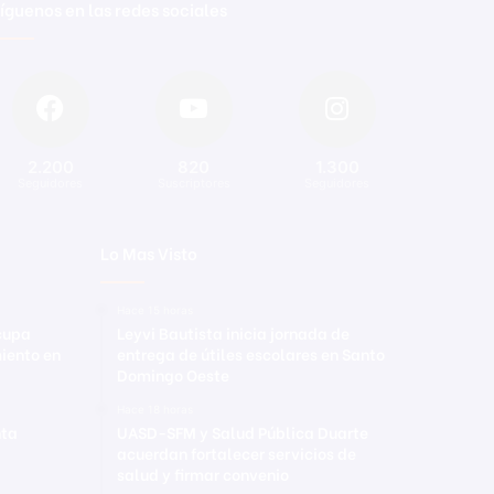
íguenos en las redes sociales
2.200
820
1.300
Seguidores
Suscriptores
Seguidores
Lo Mas Visto
Hace 15 horas
ocupa
Leyvi Bautista inicia jornada de
iento en
entrega de útiles escolares en Santo
Domingo Oeste
Hace 18 horas
nta
UASD-SFM y Salud Pública Duarte
acuerdan fortalecer servicios de
salud y firmar convenio