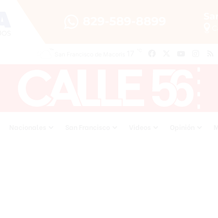
℃
17
Facebook
X
YouTube
Inst
San Francisco de Macoris
Nacionales
San Francisco
Videos
Opinión
M