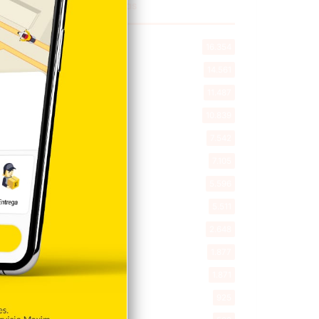
Explorar categorias
Destacada
16.354
Nacionales
14.561
Deportes
11.487
Internacionales
10.839
Tu Ciudad
7.542
Cibao
7.105
Política
5.596
Entretenimiento
5.511
New York
2.648
Opinión
1.877
Videos
1.871
Economía
925