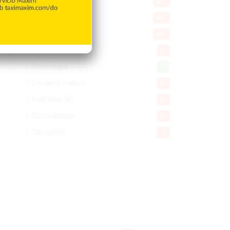
Salud
502
Saludable
367
Mi Espacio
280
Encuestas
97
Tecnologia
65
Desde la matica
60
Policiales 56
55
Curiosidades
15
Gente056
4