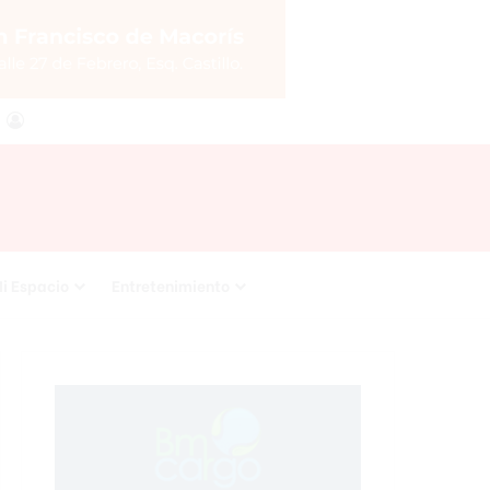
agram
RSS
Acceso
i Espacio
Entretenimiento