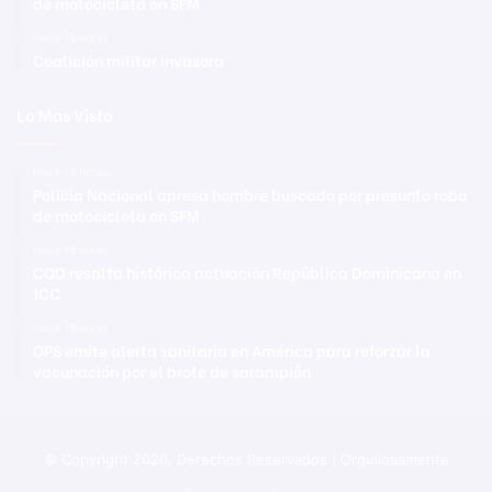
de motocicleta en SFM
Hace 19 horas
Coalición militar invasora
Lo Mas Visto
Hace 19 horas
Policía Nacional apresa hombre buscado por presunto robo
de motocicleta en SFM
Hace 19 horas
COD resalta histórica actuación República Dominicana en
JCC
Hace 19 horas
OPS emite alerta sanitaria en América para reforzar la
vacunación por el brote de sarampión
© Copyright 2026, Derechos Reservados | Orgullosamente