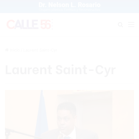
Buscar
M
Inicio
/
Laurent Saint-Cyr
Laurent Saint-Cyr