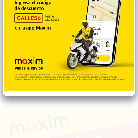
Economía
929
Salud
505
Saludable
367
Mi Espacio
281
Encuestas
97
Tecnologia
65
Desde la matica
60
Policiales 56
55
Curiosidades
15
Gente056
4