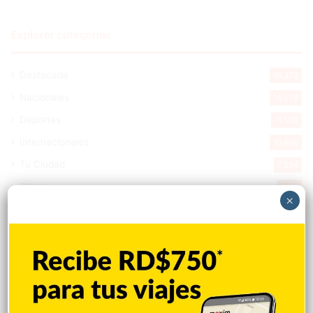
Explorar categorias
Destacada
16.373
Nacionales
14.579
Deportes
11.506
Internacionales
10.860
Tu Ciudad
7.554
Cibao
7.117
×
Política
5.606
Entretenimiento
5.520
New York
2.650
Opinión
1.882
Videos
1.871