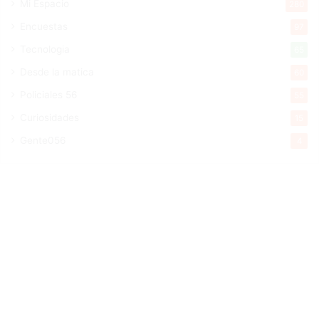
Mi Espacio
280
Encuestas
97
Tecnologia
65
Desde la matica
60
Policiales 56
55
Curiosidades
15
Gente056
4