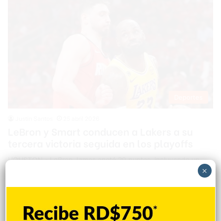
Deportes
Justin Santos
25 abril 2026
LeBron y Smart conducen a Lakers a su
tercera victoria seguida en los playoffs
HOUSTON.- LeBron James anotó 29 puntos, incluyendo un
×
triple que empató el partido a falta de 13 segundos para el
final del tiempo reglamentario, Marcus Smart anotó ocho
puntos en la prórroga y Los Ángeles Lakers aprovecharon la
ausencia de Kevin Durant en los Houston Rockets para
conseguir una victoria por 112-108 el viernes por la noche y