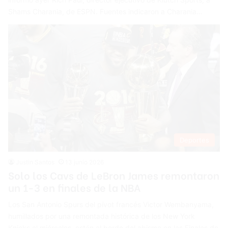
Shams Charania, de ESPN. Fuentes indicaron a Charania…
Deportes
Justin Santos
13 junio 2026
Solo los Cavs de LeBron James remontaron
un 1-3 en finales de la NBA
Los San Antonio Spurs del pívot francés Victor Wembanyama,
humillados por una remontada histórica de los New York
Knicks el miércoles, están al borde del abismo en las Finales de