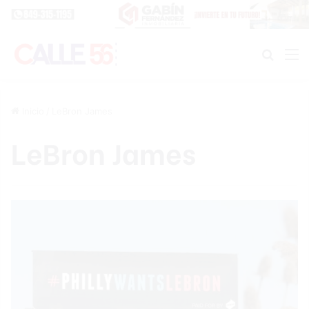
Buscar
M
Inicio
/
LeBron James
LeBron James