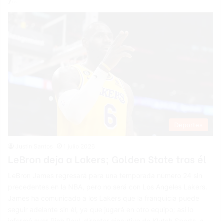
Deportes
Justin Santos
1 julio 2026
LeBron deja a Lakers; Golden State tras él
LeBron James regresará para una temporada número 24 sin
precedentes en la NBA, pero no será con Los Angeles Lakers.
James ha comunicado a los Lakers que la franquicia puede
seguir adelante sin él, ya que jugará en otro equipo; así lo
informó ayer Rich Paul, director ejecutivo de Klutch Sports, a