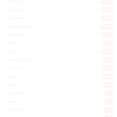
Destacada
16.354
Nacionales
14.561
Deportes
11.487
Internacionales
10.839
Tu Ciudad
7.542
Cibao
7.105
Política
5.596
Entretenimiento
5.511
New York
2.648
Opinión
1.877
Videos
1.871
Economía
925
Salud
502
Saludable
367