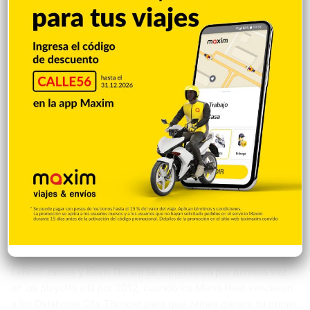
ponerse 3-0 arriba en la serie de…
Deportes
Justin Santos
18 abril 2026
Durant y LeBron se enfrentarán en los
playoffs por cuarta vez
LeBron James y Kevin Durant se enfrentaron por primera vez
en los playoffs allá por 2012, cuando los Miami Heat vencieron
a los Oklahoma City Thunder para que James ganara su primer