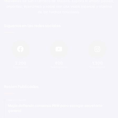
relevantes de San Francisco de Macorís. Explora el ámbito político,
deportivo, económico y social con una visión imparcial y objetiva
de los hechos noticiosos.
Síguenos en las redes sociales
2.200
820
1.300
Seguidores
Suscriptores
Seguidores
Recien Publicadas
Hace 13 horas
Mejía defiende consenso PRM para escoger secretario
general