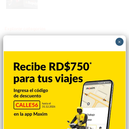
Explorar categorias
×
Destacada
16.366
Nacionales
14.572
Deportes
11.498
Internacionales
10.851
Tu Ciudad
7.547
Cibao
7.113
Política
5.602
Entretenimiento
5.515
New York
2.649
Opinión
1.877