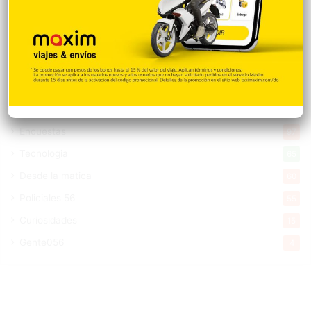
Videos
1.871
Economía
928
Salud
503
Saludable
367
Mi Espacio
280
Encuestas
97
Tecnologia
65
Desde la matica
60
Policiales 56
55
Curiosidades
15
Gente056
4