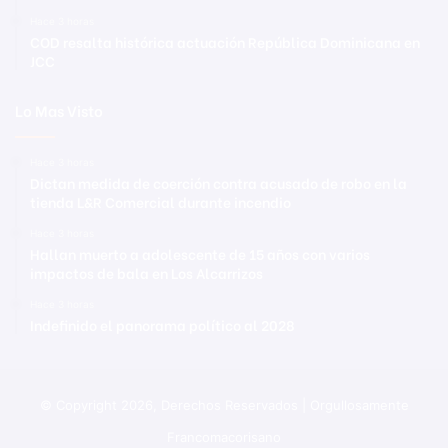
Hace 3 horas
COD resalta histórica actuación República Dominicana en
JCC
Lo Mas Visto
Hace 3 horas
Dictan medida de coerción contra acusado de robo en la
tienda L&R Comercial durante incendio
Hace 3 horas
Hallan muerto a adolescente de 15 años con varios
impactos de bala en Los Alcarrizos
Hace 3 horas
Indefinido el panorama político al 2028
© Copyright 2026, Derechos Reservados | Orgullosamente
Francomacorisano