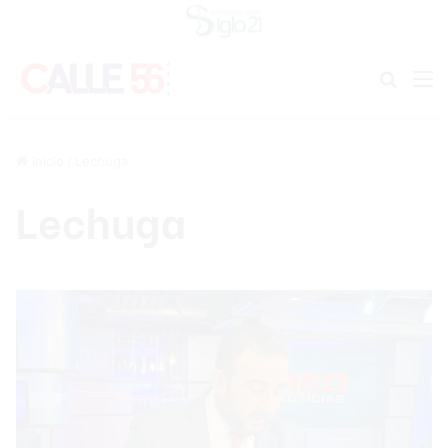
Buscar
M
Inicio
/
Lechuga
Lechuga