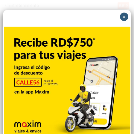
Entretenimiento
5.519
New York
2.650
×
Opinión
1.882
Videos
1.871
Economía
929
Salud
505
Saludable
367
Mi Espacio
281
Encuestas
97
Tecnologia
65
Desde la matica
60
Policiales 56
55
Curiosidades
15
Gente056
4