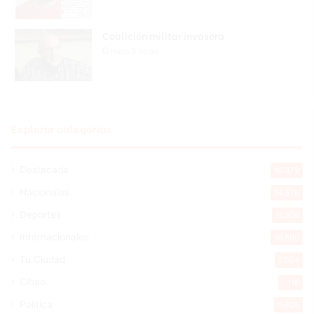
Coalición militar invasora
Hace 3 horas
Explorar categorias
Destacada
16.372
Nacionales
14.579
Deportes
11.506
Internacionales
10.860
Tu Ciudad
7.554
Cibao
7.116
Política
5.605