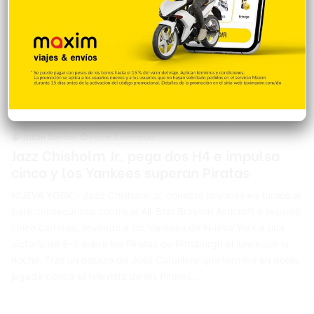
Deportes
Justin Santos
Hace 2 semanas
Jazz Chisholm Jr. pega dos H4 e impulsa
cinco y los Yankees superan Piratas
NUEVA YORK.- Jazz Chisholm Jr. conectó jonrones en turnos al
bate consecutivos contra el All-Star Braxton Ashcraft e impulsó
cinco carreras, llevando a los Yankees de Nueva York a una
victoria de 8-5 sobre los Piratas de Pittsburgh el lunes por la
noche. Tras un batazo de José Caballero que terminó en doble
jugada contra el relevista de los Pirates,…