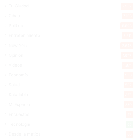
Tu Ciudad
7.532
Cibao
7.103
Política
5.593
Entretenimiento
5.511
New York
2.648
Opinión
1.877
Videos
1.871
Economía
923
Salud
502
Saludable
367
Mi Espacio
280
Encuestas
97
Tecnologia
65
Desde la matica
60