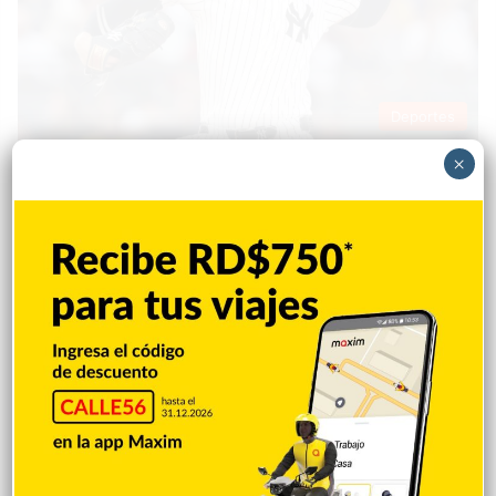
Deportes
×
Justin Santos
Hace 2 semanas
Yankees dividen la doble cartelera con una
sólida apertura de Fried ante Piratas
NUEVA YORK.- Max Fried fue una de las últimas personas en
enterarse de que abriría el Juego 2 de la doble cartelera de los
Yankees la noche del miércoles en el Yankee Stadium. El
manager Aaron Boone dijo que las deliberaciones sobre el plan
de pitcheo del club comenzaron el martes, cuando el juego de
esa noche fue pospuesto por…