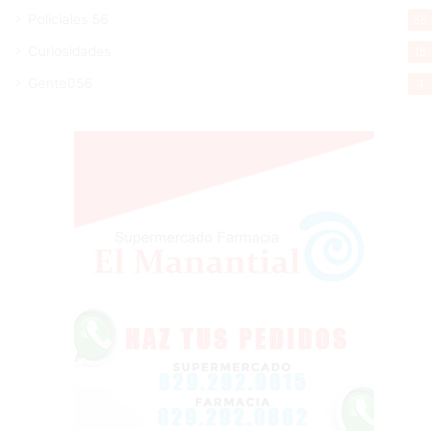
Policiales 56
55
Curiosidades
15
Gente056
4