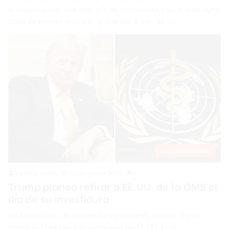
la Inmunización, que este año se conmemora bajo el lema «Una
dosis de buenas noticias», y que une a más de 40…
Internacionales
Patricia Seurin
23 diciembre 2024
0
Trump planea retirar a EE.UU. de la OMS el
día de su investidura
WASHINGTON.- El equipo de transición de Donald Trump
insiste en poner fin a la membresía de EE.UU. en la