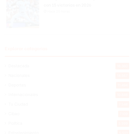
con 15 victorias en 2026
Hace 20 horas
Explorar categorias
Destacada
16.360
Nacionales
14.567
Deportes
11.494
Internacionales
10.846
Tu Ciudad
7.546
Cibao
7.109
Política
5.599
Entretenimiento
5.513