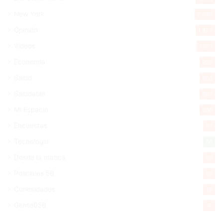
New York
2.649
Opinión
1.877
Videos
1.871
Economía
926
Salud
503
Saludable
367
Mi Espacio
280
Encuestas
97
Tecnologia
65
Desde la matica
60
Policiales 56
55
Curiosidades
15
Gente056
4