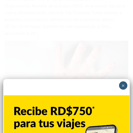
Organización Mundial de la Salud (OMS) en el primer día de la
nueva Administración, informa The Financial Times citando a
expertos conocedores del entorno del presidente electo.
EE.UU. es el mayor donante de esa agencia de la ONU,
aportando el 16…
×
Destacada
Redacción
22 agosto 2024
0
Recomendaciones de Salud Pública ante