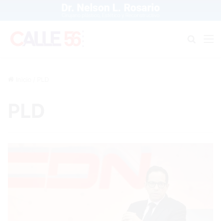
Buscar
M
Inicio
/
PLD
PLD