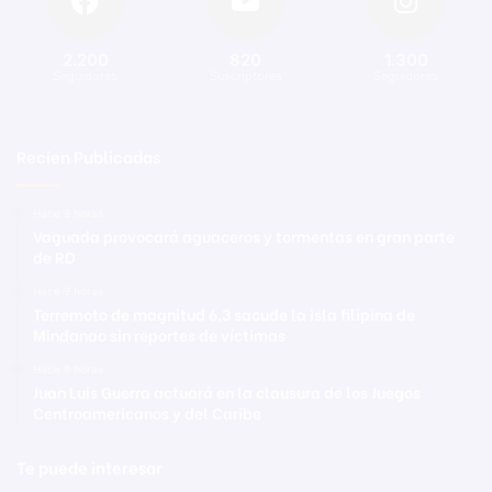
2.200
820
1.300
Seguidores
Suscriptores
Seguidores
Recien Publicadas
Hace 9 horas
Vaguada provocará aguaceros y tormentas en gran parte
de RD
Hace 9 horas
Terremoto de magnitud 6,3 sacude la isla filipina de
Mindanao sin reportes de víctimas
Hace 9 horas
Juan Luis Guerra actuará en la clausura de los Juegos
Centroamericanos y del Caribe
Te puede interesar