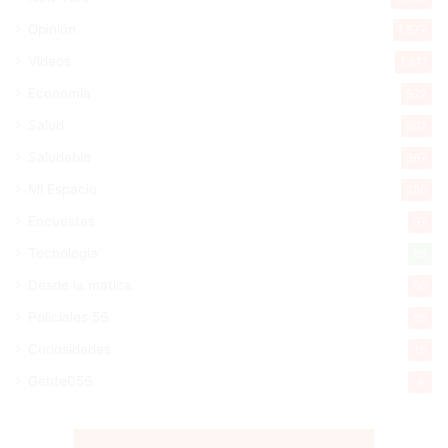
Opinión
1.877
Videos
1.871
Economía
922
Salud
502
Saludable
367
Mi Espacio
280
Encuestas
97
Tecnologia
65
Desde la matica
60
Policiales 56
55
Curiosidades
15
Gente056
4