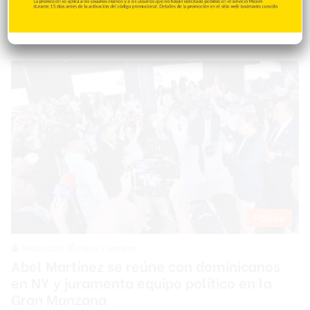
alimentos ha reducido el poder adquisitivo de las familias
dominicanas. Durante un acto de juramentación de nuevos
miembros del PLD…
Política
Redacción
Hace 1 semana
Abel Martínez se reúne con dominicanos
en NY y juramenta equipo político en la
Gran Manzana