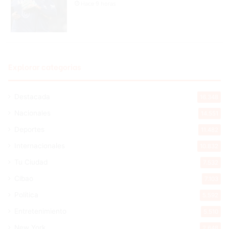
Hace 9 horas
Explorar categorias
Destacada
16.348
Nacionales
14.551
Deportes
11.482
Internacionales
10.832
Tu Ciudad
7.532
Cibao
7.103
Política
5.592
Entretenimiento
5.510
New York
2.648