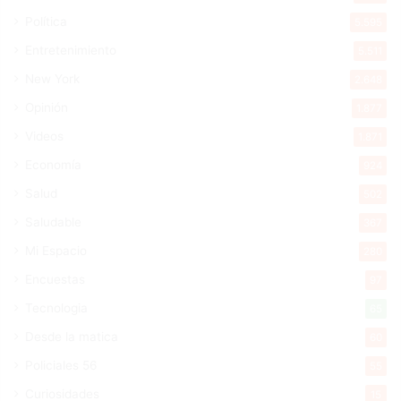
Política
5.595
Entretenimiento
5.511
New York
2.648
Opinión
1.877
Videos
1.871
Economía
924
Salud
502
Saludable
367
Mi Espacio
280
Encuestas
97
Tecnologia
65
Desde la matica
60
Policiales 56
55
Curiosidades
15