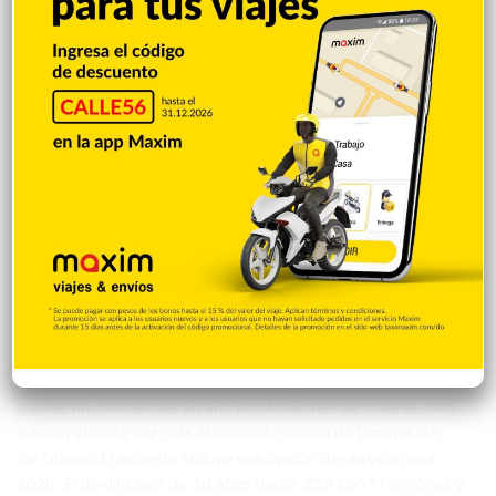
Deportes
Justin Santos
5 febrero 2025
Ramón Laureano pactó con los Orioles por
US$4 millones y un año
BALTIMORE (AP) — Ramón Laureano y Baltimore acordaron el
martes un contrato de un año por 4 millones de dólares, otra
adición al cada vez más abarrotado elenco de jardines de
los Orioles. El acuerdo incluye una opción del equipo para
2026. El dominicano de 30 años bateó .259 con 11 jonrones y