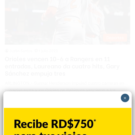
Deportes
Justin Santos
1 julio 2025
Orioles vencen 10-6 a Rangers en 11
entradas, Laureano da cuatro hits, Gary
Sánchez empuja tres
ARLINGTON.- Gunnar Henderson impulsó cuatro carreras en
entradas extra y los Orioles de Baltimore vencieron a los
Rangers de Texas 10-6 en 11 entradas el lunes por la noche.
×
Con el marcador empatado 3-3 en la 10ma, Henderson
conectó un jonrón de dos carreras sobre la barda del jardín
derecho y Colton Cowser añadió un cuadrangular en solitario
para una…