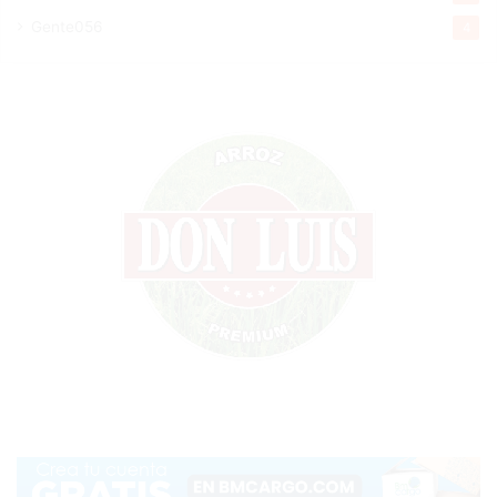
Gente056
4