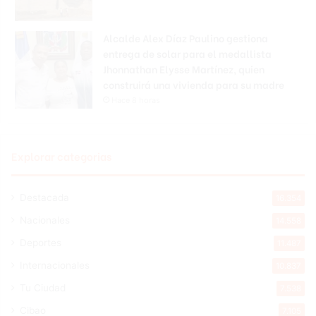
Alcalde Alex Díaz Paulino gestiona
entrega de solar para el medallista
Jhonnathan Elysse Martínez, quien
construirá una vivienda para su madre
Hace 8 horas
Explorar categorias
Destacada
16.354
Nacionales
14.558
Deportes
11.487
Internacionales
10.837
Tu Ciudad
7.538
Cibao
7.105