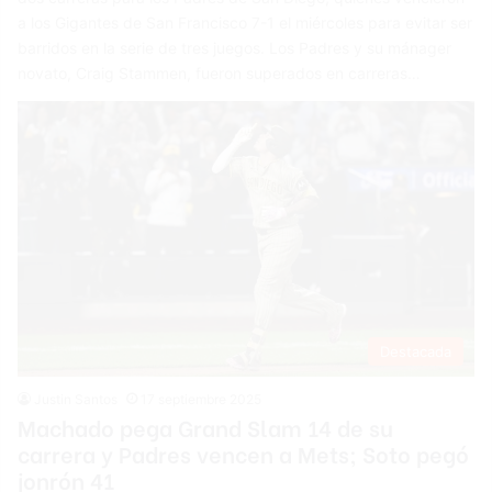
a los Gigantes de San Francisco 7-1 el miércoles para evitar ser
barridos en la serie de tres juegos. Los Padres y su mánager
novato, Craig Stammen, fueron superados en carreras…
Destacada
Justin Santos
17 septiembre 2025
Machado pega Grand Slam 14 de su
carrera y Padres vencen a Mets; Soto pegó
jonrón 41