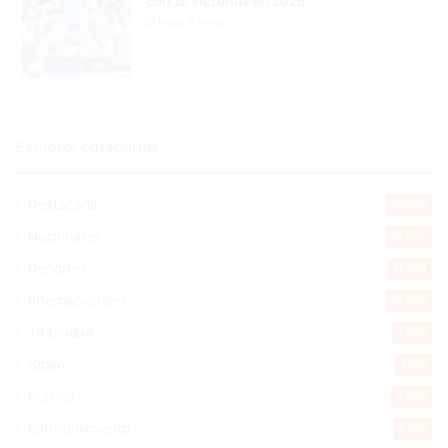
Hace 6 horas
Explorar categorias
Destacada
16.360
Nacionales
14.567
Deportes
11.494
Internacionales
10.846
Tu Ciudad
7.546
Cibao
7.109
Política
5.599
Entretenimiento
5.513