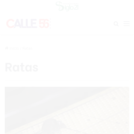
Buscar
M
Inicio
/
Ratas
Ratas