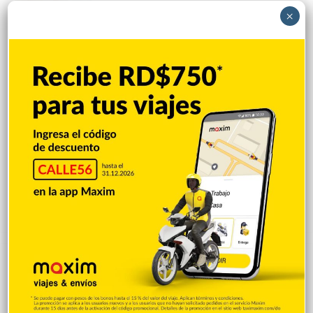
carriles al diseño
×
Hace 19 horas
VENEZUELA: Chavismo y grupo oposición
tienen primer diálogo
Hace 19 horas
Cristopher Sánchez es el primero en MLB
con 15 victorias en 2026
Hace 19 horas
Explorar categorias
Destacada
16.360