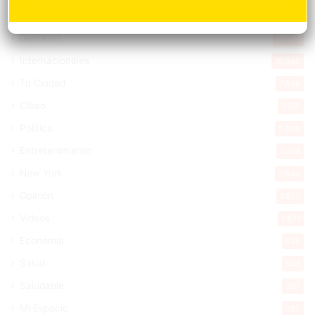
Nacionales
14.567
Deportes
11.494
Internacionales
10.846
Tu Ciudad
7.546
Cibao
7.109
Política
5.599
Entretenimiento
5.513
New York
2.649
Opinión
1.877
Videos
1.871
Economía
926
Salud
503
Saludable
367
Mi Espacio
280