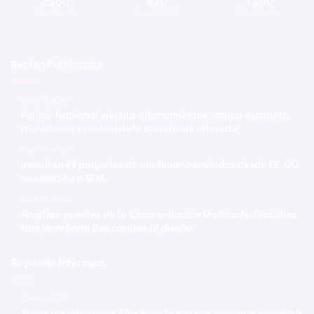
2.200
820
1.300
Seguidores
Suscriptores
Seguidores
Recien Publicadas
Hace 18 horas
Policía Nacional ejecuta allanamientos; ocupa escopeta,
municiones y motocicleta con chasis alterado
Hace 18 horas
Incautan 41 paquetes de marihuana enviados desde EE. UU.
con destino a SFM
Hace 19 horas
Amplían puentes de la Circunvalación Machacho González
tras incorporar dos carriles al diseño
Te puede interesar
4 marzo 2026
Tensa las relaciones Sánchez-Trump por negativa española