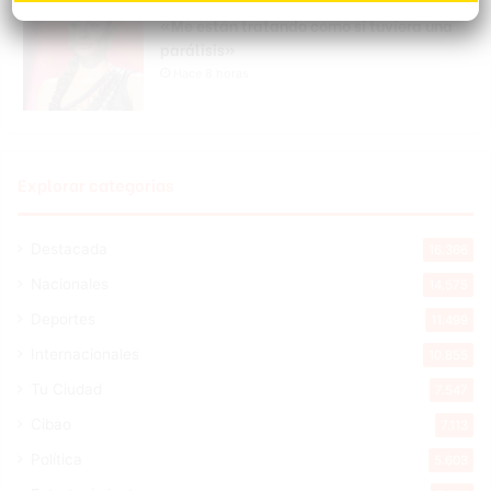
Galilea Montijo sobre críticas a su rostro:
«Me están tratando como si tuviera una
parálisis»
Hace 8 horas
Explorar categorias
Destacada
16.366
Nacionales
14.575
Deportes
11.499
Internacionales
10.855
Tu Ciudad
7.547
Cibao
7.113
Política
5.603