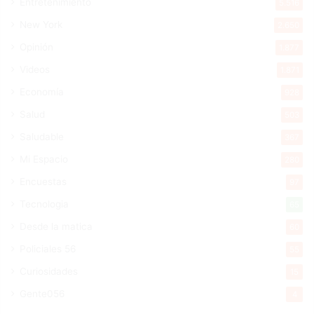
Entretenimiento
5.516
New York
2.650
Opinión
1.877
Videos
1.871
Economía
928
Salud
503
Saludable
367
Mi Espacio
280
Encuestas
97
Tecnologia
65
Desde la matica
60
Policiales 56
55
Curiosidades
15
Gente056
4