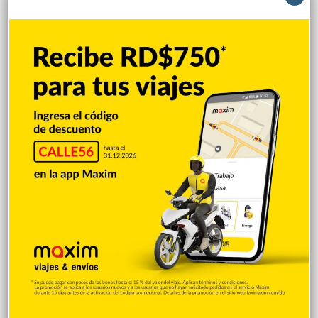
Accidente deja un muerto; familia
cuestiona la detención del presunto
implicado
Hace 8 horas
Incautan 303 paquetes de cocaína
ocultas en el piso de contenedor en Puerto
Caucedo
Hace 8 horas
Condenan dominicano a 14 años de
prisión por narcotráfico en Nueva York
Hace 8 horas