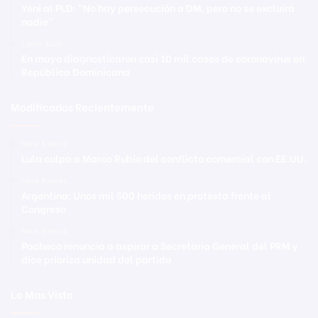
Yeni al PLD: “No hay persecución a DM, pero no se excluirá
nadie”
1 junio 2020
En mayo diagnosticaron casi 10 mil casos de coronavirus en
República Dominicana
Modificadas Recientemente
Hace 8 horas
Lula culpa a Marco Rubio del conflicto comercial con EE.UU.
Hace 8 horas
Argentina: Unos mil 500 heridos en protesta frente al
Congreso
Hace 8 horas
Pacheco renuncia a aspirar a Secretaría General del PRM y
dice prioriza unidad del partido
Lo Mas Visto