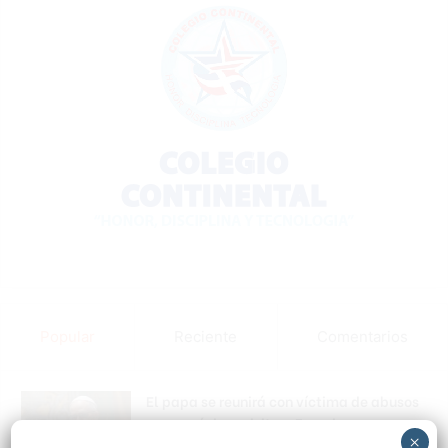
Popular
Reciente
Comentarios
El papa se reunirá con víctima de abusos
en su próxima visita a Francia
×
Hace 8 horas