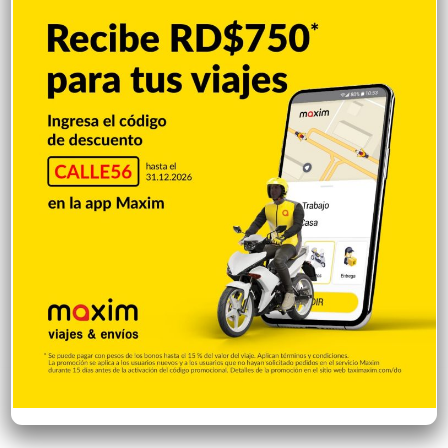
Videos
1.871
Economía
928
Salud
503
Saludable
367
Mi Espacio
280
Encuestas
97
Tecnologia
65
Desde la matica
60
Policiales 56
55
Curiosidades
15
Gente056
4