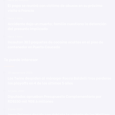
Hace 60 minutos
El papa se reunirá con víctima de abusos en su próxima
visita a Francia
Hace 1 hora
Accidente deja un muerto; familia cuestiona la detención
del presunto implicado
Hace 1 hora
Incautan 303 paquetes de cocaína ocultas en el piso de
contenedor en Puerto Caucedo
Te puede interesar
30 septiembre 2025
Los Twins despiden al mánager Rocco Baldelli tras perderse
los playoffs en 4 de los últimos 5 años
22 junio 2020
Diputados aprueban Presupuesto Complementario por
RD$150 mil 908.6 millones
3 junio 2023
Jorge Polanco decide con doblete la victoria de los Mellizos