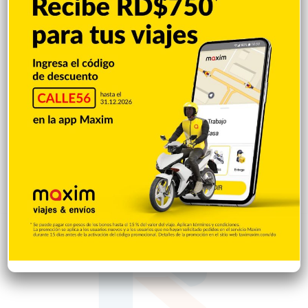
Salud
502
Saludable
367
Mi Espacio
280
Encuestas
97
Tecnologia
65
Desde la matica
60
Policiales 56
55
Curiosidades
15
Gente056
4