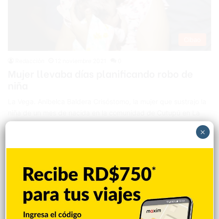
Cibao
Redacción
12 noviembre 2021
0
Mujer llevaba días planificando robo de
niña
La Vega. Anibelca Baldera Crisóstomo, la mujer que sustrajo la
niña de un mes de nacida en la comunidad de Cutupú en La
Vega, había planificado meticulosamente y con anterioridad la
×
forma en cómo apropiarse de la menor. En el proceso de
investigación, el Ministerio Público y la Policía establecen que
Baldera Crisóstomo (Any) de 35 años de edad, quien será…