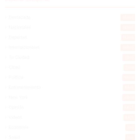
Destacada
16.360
Nacionales
14.567
Deportes
11.494
Internacionales
10.846
Tu Ciudad
7.546
Cibao
7.109
Política
5.599
Entretenimiento
5.513
New York
2.649
Opinión
1.877
Videos
1.871
Economía
926
Salud
503