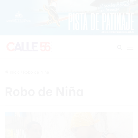
Buscar
M
Inicio
/
Robo de Niña
Robo de Niña