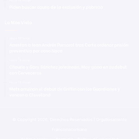
Hace 18 horas
Piden buscar causa de la exclusión y pobreza
Lo Mas Visto
Hace 18 horas
Arrestan a Jean Andrés Pumarol tras Corte ordenar prisión
preventiva por caso Naco
Hace 18 horas
Chourio y Gary Sánchez jonronean, May gana en su debut
con Cerveceros
Hace 18 horas
Mets arruinan el debut de Griffin con los Guardianes y
vencen a Cleveland
© Copyright 2026, Derechos Reservados | Orgullosamente
Francomacorisano