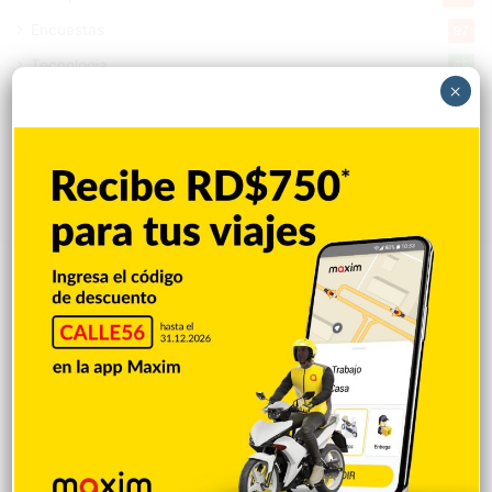
Encuestas
97
Tecnologia
65
×
Desde la matica
60
Policiales 56
55
Curiosidades
15
Gente056
4