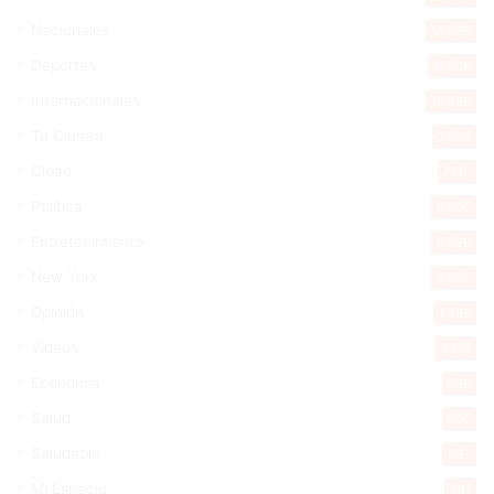
Nacionales
14.579
Deportes
11.506
Internacionales
10.860
Tu Ciudad
7.554
Cibao
7.117
Política
5.605
Entretenimiento
5.520
New York
2.650
Opinión
1.882
Videos
1.871
Economía
929
Salud
505
Saludable
367
Mi Espacio
281