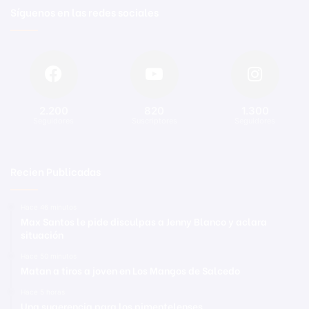
Síguenos en las redes sociales
2.200
820
1.300
Seguidores
Suscriptores
Seguidores
Recien Publicadas
Hace 46 minutos
Max Santos le pide disculpas a Jenny Blanco y aclara
situación
Hace 50 minutos
Matan a tiros a joven en Los Mangos de Salcedo
Hace 5 horas
Una sugerencia para los pimentelenses