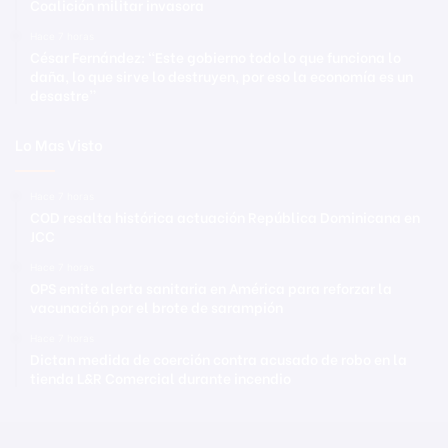
Coalición militar invasora
Hace 7 horas
César Fernández: “Este gobierno todo lo que funciona lo
daña, lo que sirve lo destruyen, por eso la economía es un
desastre”
Lo Mas Visto
Hace 7 horas
COD resalta histórica actuación República Dominicana en
JCC
Hace 7 horas
OPS emite alerta sanitaria en América para reforzar la
vacunación por el brote de sarampión
Hace 7 horas
Dictan medida de coerción contra acusado de robo en la
tienda L&R Comercial durante incendio