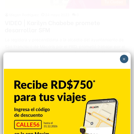
Tu Ciudad
Megan Rodríguez
24 mayo 2023
0
VIDEO | Karilyn Chabebe promete
desarrollar SFM
La regidora y precandidata a la alcaldía del ayuntamiento de
San Francisco de Macorís por el PRD, prometió trabajar por el
desarrollo de esta ciudad, en caso de ser favorecida por el
×
voto popular en las elecciones municipales de febrero del
2024. Al participar en el programa “Con Marcos Santos”, que
se difunde por el canal 8 de Telenord, Chabebe,…