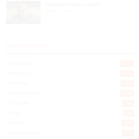
Coalición militar invasora
Hace 2 horas
Explorar categorias
Destacada
16.372
Nacionales
14.579
Deportes
11.506
Internacionales
10.860
Tu Ciudad
7.554
Cibao
7.116
Política
5.605
Entretenimiento
5.519