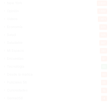
New York
2.650
Opinión
1.882
Videos
1.871
Economía
929
Salud
505
Saludable
367
Mi Espacio
281
Encuestas
97
Tecnologia
65
Desde la matica
60
Policiales 56
55
Curiosidades
15
Gente056
4