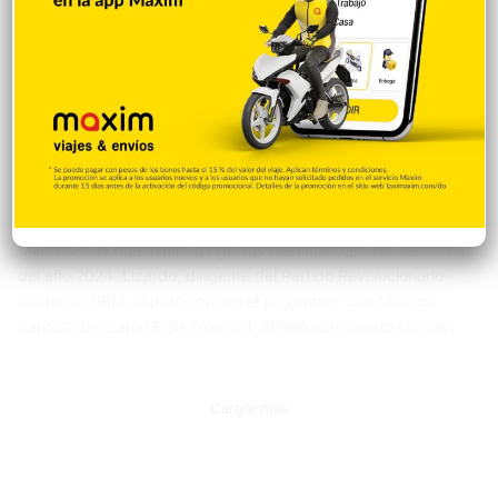
Tu Ciudad
Megan Rodríguez
17 mayo 2023
0
VIDEO | Julio César Lizardo detalla parte de
su propuesta municipal
El ingeniero Julio César Lizardo “El Loga”, detalló parte de su
propuesta de desarrollo de la ciudad de San Francisco de
Macorís, a la que aspira dirigir sus destinos para las elecciones
del año 2024. Lizardo, dirigente del Partido Revolucionario
Moderno, PRM, al participar en el programa “Con Marcos
Santos”, del canal 8 de Telenord, afirmó que cuenta con un…
Cargar más