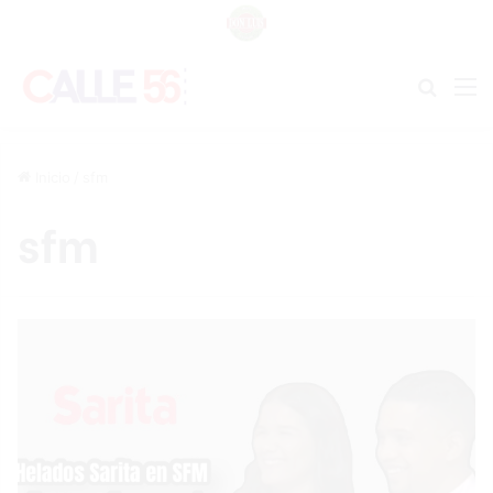
Buscar
M
Inicio
/
sfm
sfm