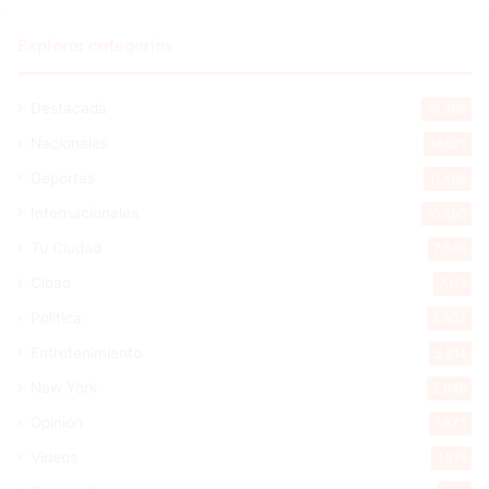
Explorar categorias
Destacada
16.366
Nacionales
14.571
Deportes
11.498
Internacionales
10.850
Tu Ciudad
7.546
Cibao
7.113
Política
5.602
Entretenimiento
5.514
New York
2.649
Opinión
1.877
Videos
1.871