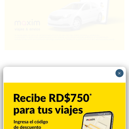
Popular
Reciente
Comentarios
×
EEUU: Trump asegura que guerra con Irán
terminará muy pronto
Hace 24 minutos
Avanza evaluación ambiental de la