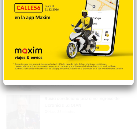
autopista Ámbar
Hace 26 minutos
Abel Martínez respalda debates
electorales y pide reglas iguales para
todos los candidatos
Hace 29 minutos
Omar plantea alianza FP-PLD para las
elecciones del 2028
Hace 31 minutos
Rusia condiciona paz a no ingreso de
Ucrania a la OTAN
Hace 33 minutos