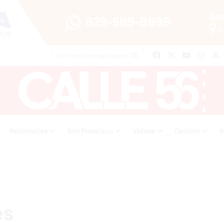
℃
16
Facebook
X
YouTube
Inst
San Francisco de Macoris
Nacionales
San Francisco
Videos
Opinión
M
es