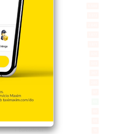
Política
5.599
Entretenimiento
5.513
New York
2.649
Opinión
1.877
Videos
1.871
Economía
926
Salud
503
Saludable
367
Mi Espacio
280
Encuestas
97
Tecnologia
65
Desde la matica
60
Policiales 56
55
Curiosidades
15