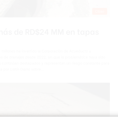
Cibao
 más de RD$24 MM en tapas
lones ha invertido la Corporación de Acueducto y
pas de drenajes desde 2022, sin que la problemática haya sido
os continúan destapados y representan un riesgo constante para
a por Listín Diario sobre…