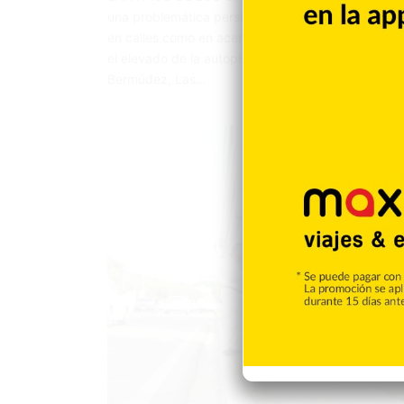
una problemática persistente en distintas comunid
en calles como en aceras, sin distinción de sectore
el elevado de la autopista Juan Pablo Duarte con
Bermúdez, Las…