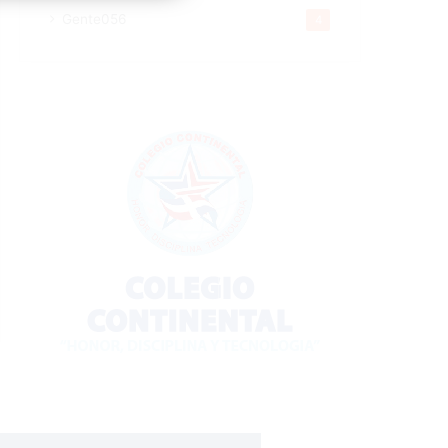
Gente056
4