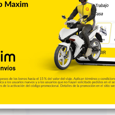
ades de Santiago, representando una trampa “invisible” tanto
s. Un recorrido realizado por reporteros de Listín Diario, desde
 avenida Estrella Sadhalá hasta sectores como Ensanche