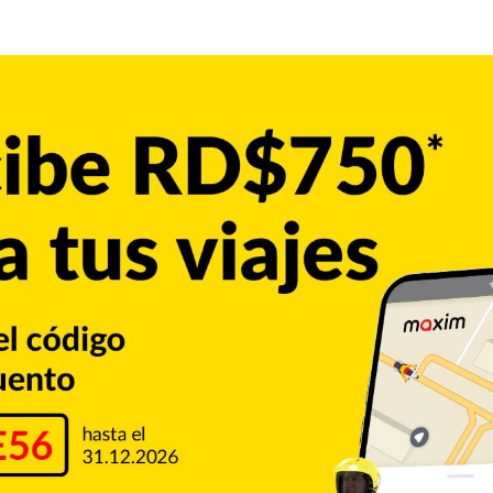
Cibao
en en peligro a usuarios en
as en drenajes pluviales y sanitarios se ha convertido en