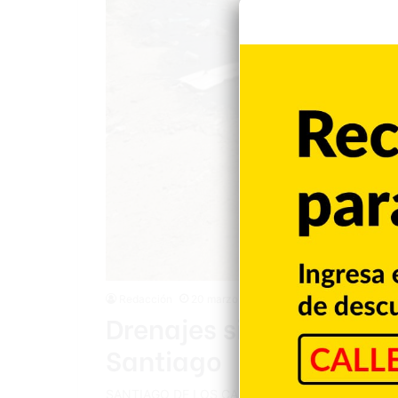
Redacción
20 marzo 2026
Drenajes sin tapas pon
Santiago
SANTIAGO DE LOS CABALLEROS.- La ausencia de tap