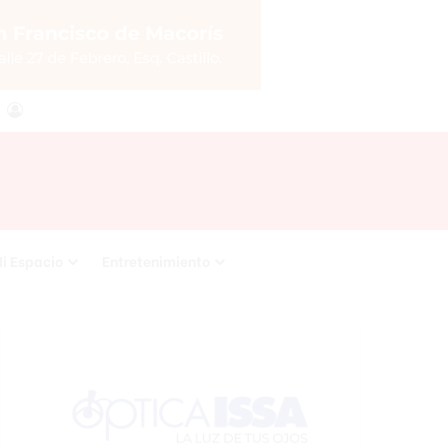
agram
RSS
Acceso
i Espacio
Entretenimiento