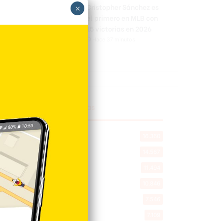
Cristopher Sánchez es
×
el primero en MLB con
15 victorias en 2026
Hace 37 minutos
Explorar categorias
Destacada
16.360
Nacionales
14.567
Deportes
11.494
Internacionales
10.846
Tu Ciudad
7.546
Cibao
7.109