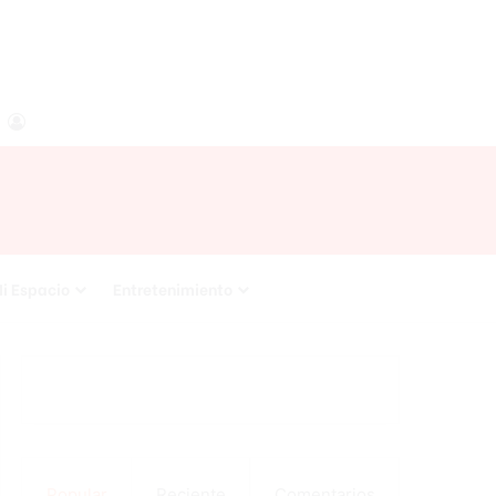
agram
RSS
Acceso
i Espacio
Entretenimiento
Popular
Reciente
Comentarios