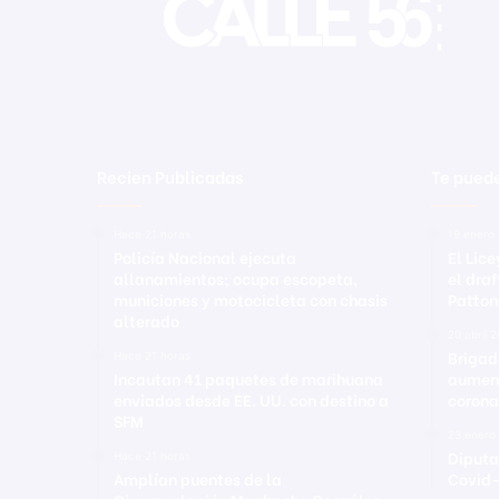
Recien Publicadas
Te puede
Hace 21 horas
19 enero
Policía Nacional ejecuta
El Lic
allanamientos; ocupa escopeta,
el draf
municiones y motocicleta con chasis
Patton
alterado
20 abril 
Brigad
Hace 21 horas
Incautan 41 paquetes de marihuana
aument
enviados desde EE. UU. con destino a
corona
SFM
23 enero
Diputa
Hace 21 horas
Amplían puentes de la
Covid