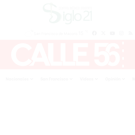
℃
15
Facebook
X
YouTube
Inst
San Francisco de Macoris
Nacionales
San Francisco
Videos
Opinión
M