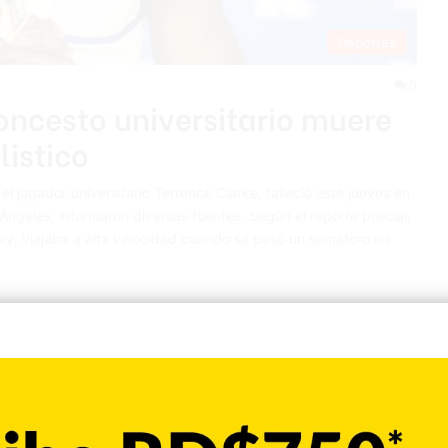
Deportes
0
oncesto universitario muere
istico
l jugador universitario Terrence Clarke, falleció este jueves en
Ángeles, informaron diversas fuentes. Según el reporte policial,
ky, viajaba a alta velocidad cuando se pasó un semáforo en