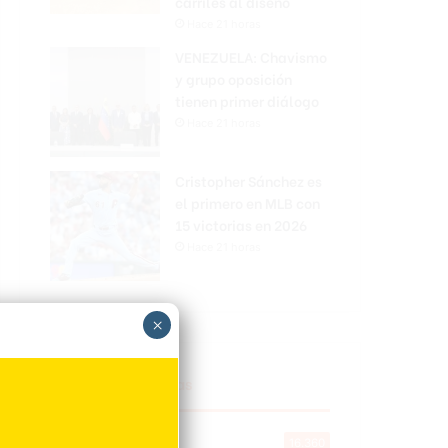
carriles al diseño
Hace 21 horas
VENEZUELA: Chavismo
y grupo oposición
tienen primer diálogo
Hace 21 horas
Cristopher Sánchez es
el primero en MLB con
15 victorias en 2026
Hace 21 horas
×
Explorar categorias
Destacada
16.360