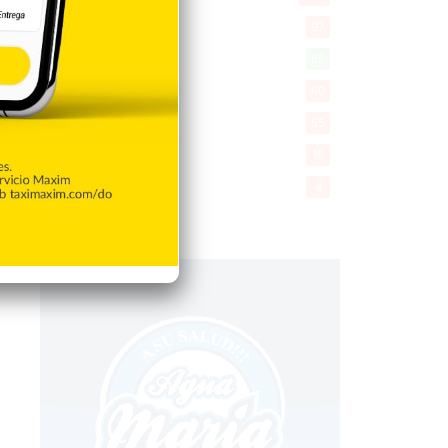
Encuestas
97
Tecnologia
65
Desde la matica
60
Policiales 56
55
Curiosidades
15
Gente056
4