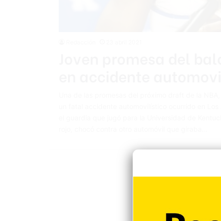
Redacción
23 abril 2021
Joven promesa del bal
en accidente automovil
Una de las promesas del próximo draft de la NBA, e
un fatal accidente automovilístico ocurrido en Los 
el guardia que jugó para la Universidad de Kentuc
rojo, chocó contra otro automóvil que giraba…