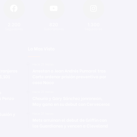
2.200
820
1.300
Seguidores
Suscriptores
Seguidores
Lo Mas Visto
Hace 21 horas
tranjeros
Arrestan a Jean Andrés Pumarol tras
 1,101
Corte ordenar prisión preventiva por
caso Naco
o
Hace 21 horas
s Penzo
Chourio y Gary Sánchez jonronean,
May gana en su debut con Cerveceros
lusión y
Hace 21 horas
Mets arruinan el debut de Griffin con
los Guardianes y vencen a Cleveland