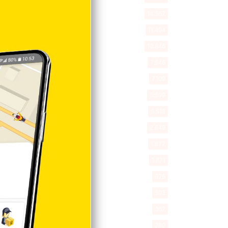
Nacionales
14.567
Deportes
11.494
Internacionales
10.846
Tu Ciudad
7.546
Cibao
7.109
Política
5.599
Entretenimiento
5.513
New York
2.649
Opinión
1.877
Videos
1.871
Economía
926
Salud
503
Saludable
367
Mi Espacio
280