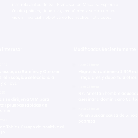
más relevantes de San Francisco de Macorís. Explora el
ámbito político, deportivo, económico y social con una
visión imparcial y objetiva de los hechos noticiosos.
 interesar
Modificadas Recientemente
 2025
Hace 21 horas
ey escoge a Ramírez y Otero en
Migración detiene a 1,869 ex
t, el Escogido selecciona a
irregulares y deporta a otros
 y a Tovar
Hace 21 horas
NY: Arrestan hombre acusad
2020
as se dirigen a SFM para
asesinar a dominicano Carlo
ar pruebas rápidas de
Hace 21 horas
virus
Piden buscar causa de la exc
pobreza
 2021
do Tobías Crespo da positivo al
-19