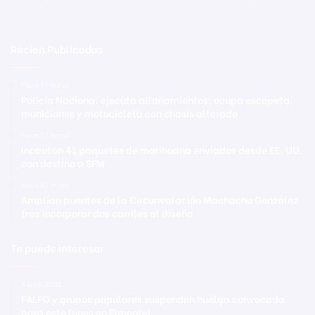
Recien Publicadas
Hace 17 horas
Policía Nacional ejecuta allanamientos; ocupa escopeta,
municiones y motocicleta con chasis alterado
Hace 17 horas
Incautan 41 paquetes de marihuana enviados desde EE. UU.
con destino a SFM
Hace 17 horas
Amplían puentes de la Circunvalación Machacho González
tras incorporar dos carriles al diseño
Te puede interesar
6 junio 2026
FALPO y grupos populares suspenden huelga convocada
para este lunes en Pimentel