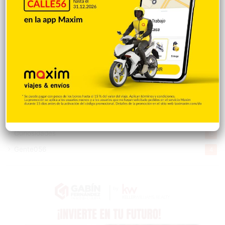
Economía
926
Salud
503
Saludable
367
Mi Espacio
280
Encuestas
97
Tecnologia
65
Desde la matica
60
Policiales 56
55
Curiosidades
15
Gente056
4