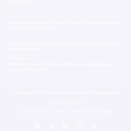
Lo Mas Visto
Hace 18 horas
Arrestan a Jean Andrés Pumarol tras Corte ordenar prisión
preventiva por caso Naco
Hace 18 horas
Chourio y Gary Sánchez jonronean, May gana en su debut
con Cerveceros
Hace 18 horas
Mets arruinan el debut de Griffin con los Guardianes y
vencen a Cleveland
© Copyright 2026, Derechos Reservados | Orgullosamente
Francomacorisano
Sobre nosotros
Contacto
Política de privacidad
Facebook
X
YouTube
Instagram
RSS