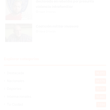
declarado en rebeldía por presunta
violencia intrafamiliar
Hace 3 horas
Coalición militar invasora
Hace 3 horas
Explorar categorias
Destacada
16.372
Nacionales
14.579
Deportes
11.506
Internacionales
10.860
Tu Ciudad
7.554