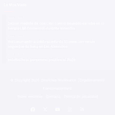
Lo Mas Visto
Hace 3 horas
Dictan medida de coerción contra acusado de robo en la
tienda L&R Comercial durante incendio
Hace 3 horas
Hallan muerto a adolescente de 15 años con varios
impactos de bala en Los Alcarrizos
Hace 3 horas
Indefinido el panorama político al 2028
© Copyright 2026, Derechos Reservados | Orgullosamente
Francomacorisano
Sobre nosotros
Contacto
Política de privacidad
Facebook
X
YouTube
Instagram
RSS