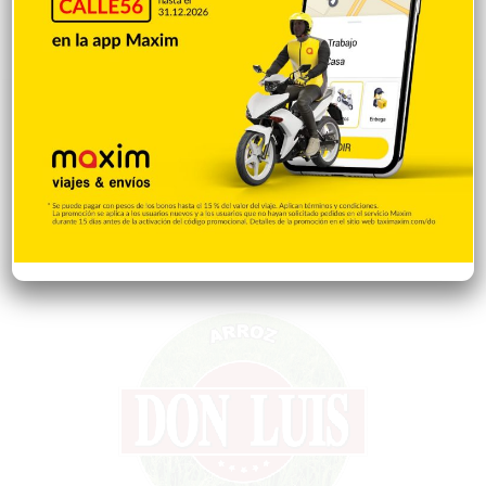
Curiosidades
15
Gente056
4