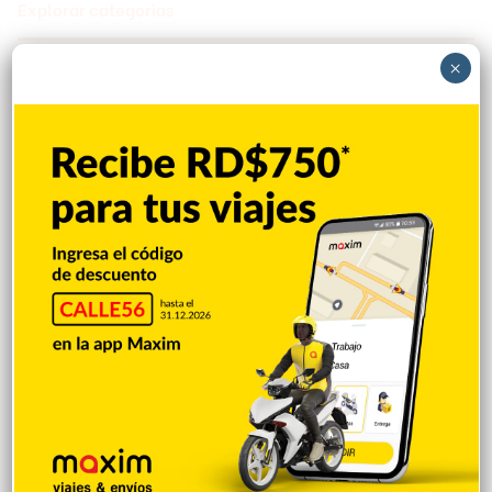
Explorar categorias
×
Destacada
16.360
Nacionales
14.567
Deportes
11.494
Internacionales
10.846
Tu Ciudad
7.546
Cibao
7.109
Política
5.599
Entretenimiento
5.513
New York
2.649
Opinión
1.877
Videos
1.871
Economía
926