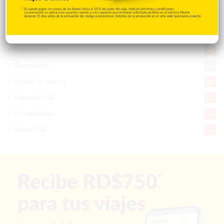
Salud
503
Saludable
367
Mi Espacio
280
Encuestas
97
Tecnologia
65
Desde la matica
60
Policiales 56
55
Curiosidades
15
Gente056
4