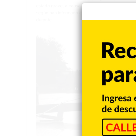
estado grave, a causa de un tornado en Rio Bonito 
según han informado este sábado las autoridades,
durante…