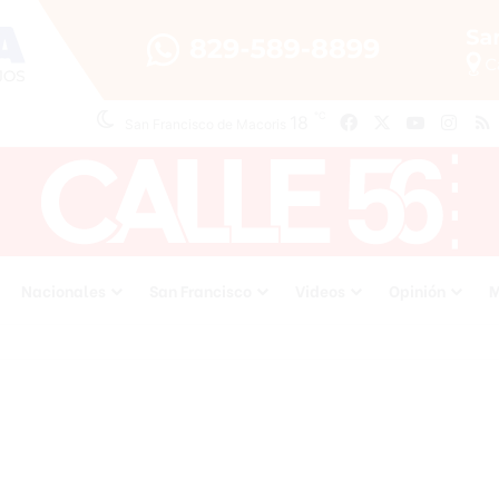
℃
18
Facebook
X
YouTube
Inst
San Francisco de Macoris
Nacionales
San Francisco
Videos
Opinión
M