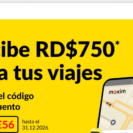
do Iguaçu, en el estado de Paraná, situado en el sur de Brasil,
 que han indicado que la cifra de víctimas podría aumentar