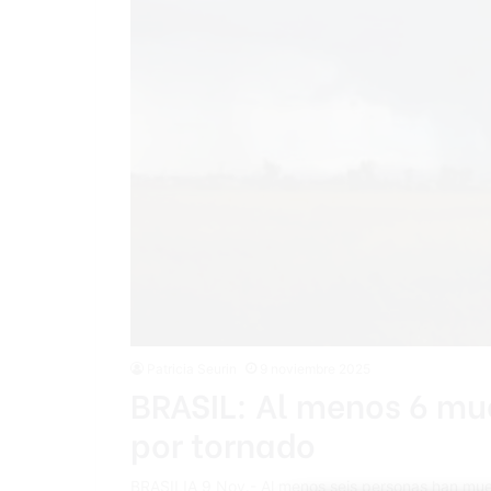
Patricia Seurin
9 noviembre 2025
BRASIL: Al menos 6 mue
por tornado
BRASILIA 9 Nov.- Al menos seis personas han muer