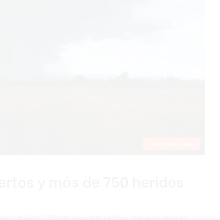
Internacionales
rtos y más de 750 heridos
to y más de 750 han resultado heridas, nueve de ellas en