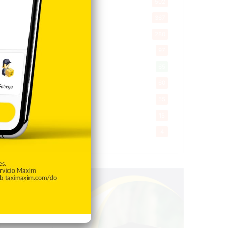
Salud
502
Saludable
367
Mi Espacio
280
Encuestas
97
Tecnologia
65
Desde la matica
60
Policiales 56
55
Curiosidades
15
Gente056
4