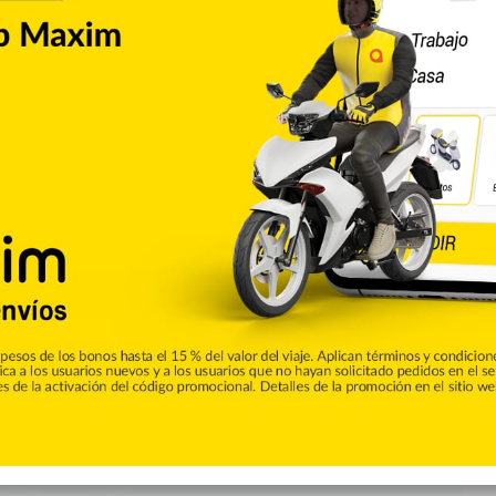
Nacionales
0
 zonas San Juan, Las Matas y
la noche postes y dejó sin energía eléctrica a importantes
rfán y Elías Piña, informó la empresa distribuidora En ese
ara despejar las vías y restablecer el servicio energético,