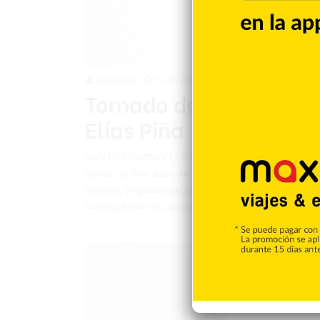
Redacción
15 octubre 2024
Tornado deja a oscuras
Elías Piña
SANTO DOMINGO.- n tornado derribó este lunes en 
zonas de San Juan de la Maguana, Las Matas de Fa
sentido, brigadas de Edesur han sido desplegadas p
sustituyendo los postes echados al suelo…