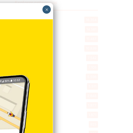
Explorar categorias
×
Destacada
16.354
Nacionales
14.561
Deportes
11.487
Internacionales
10.839
Tu Ciudad
7.542
Cibao
7.105
Política
5.596
Entretenimiento
5.511
New York
2.648
Opinión
1.877
Videos
1.871
Economía
925