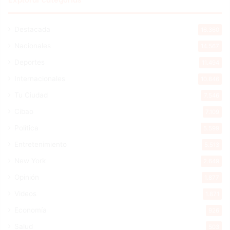
Destacada
16.360
Nacionales
14.567
Deportes
11.494
Internacionales
10.846
Tu Ciudad
7.546
Cibao
7.109
Política
5.599
Entretenimiento
5.513
New York
2.649
Opinión
1.877
Videos
1.871
Economía
926
Salud
503