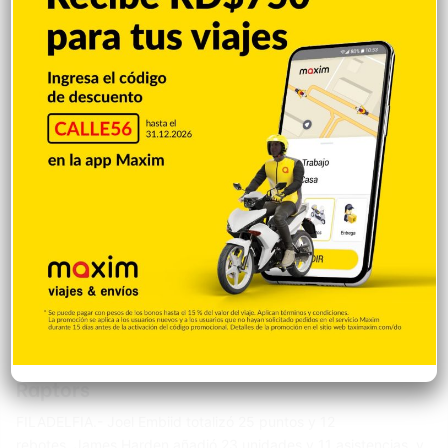
los Raptors y los Pacers están finalizando el acuerdo que
también implica a los New Orleans Pelicans, que enviaría…
Deportes
Marcos Santos
1 abril 2023
0
Harden y Embiid dan triunfo a Sixers ante
Raptors
FILADELFIA.- Joel Embiid totalizó 25 puntos y 12
rebotes, James Harden añadió 23 unidades y 11 asistencias, y