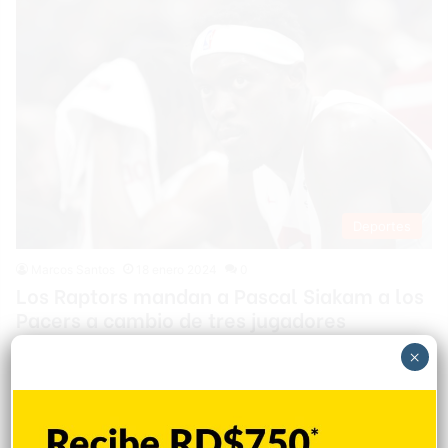
Deportes
Marcos Santos
18 enero 2024
0
Los Raptors mandan a Pascal Siakam a los
Pacers a cambio de tres jugadores
Los Toronto Raptors llegaron a un acuerdo para traspasar a su
×
jugador más valioso, Pascal Siakam, a los Indiana Pacers a
cambio de recibir a Bruce Brown, Jordan Nwora y Kira Lewis
así como tres elecciones de la primera ronda de los «drafts».
La cadena estadounidense ESPN informó este jueves que