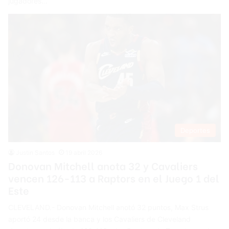
jugadores…
Deportes
Justin Santos
19 abril 2026
Donovan Mitchell anota 32 y Cavaliers
vencen 126-113 a Raptors en el Juego 1 del
Este
CLEVELAND.- Donovan Mitchell anotó 32 puntos, Max Strus
aportó 24 desde la banca y los Cavaliers de Cleveland