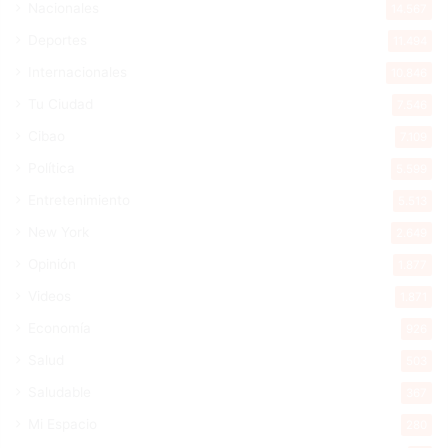
Nacionales
14.567
Deportes
11.494
Internacionales
10.846
Tu Ciudad
7.546
Cibao
7.109
Política
5.599
Entretenimiento
5.513
New York
2.649
Opinión
1.877
Videos
1.871
Economía
926
Salud
503
Saludable
367
Mi Espacio
280