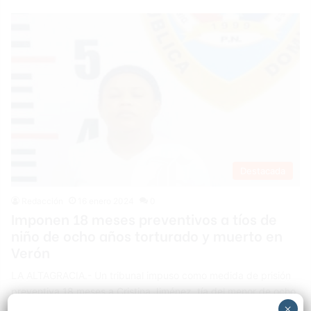
Destacada
Redacción
16 enero 2024
0
Imponen 18 meses preventivos a tíos de
niño de ocho años torturado y muerto en
Verón
LA ALTAGRACIA.- Un tribunal impuso como medida de prisión
preventiva 18 meses a Cristina Jiménez, tía del menor de ocho
años, torturado y fallecido el pasado viernes en el distrito
×