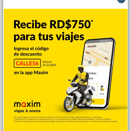
municipal Verón, Punta Cana. La misma medida fue impuesta
contra González Valencio Rojas, pareja de la mujer. El caso fue
declarado complejo por la jueza Francis Reyes Diloné del
Juzgado de Instrucción de la Oficina de Atención Permanente
del Distrito…
Nacionales
Redacción
15 enero 2024
0
Niño de ocho años en Verón habría sufrido