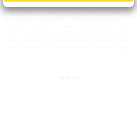
varios días de tortura antes de morir
LA ALTAGRACIA.- La crueldad con que fue torturado, mutilado
y lacerado hasta provocarle la muerte un menor de apenas
ocho años, a quien le fueron identificadas unas 147 heridas en
todo el cuerpo, presuntamente por una tía, ha provocado gran
consternación en Verón, en La Altagracia. De acuerdo con lo
revelado por la propia victimaria, hermana del padre del menor,
…
Cargar más