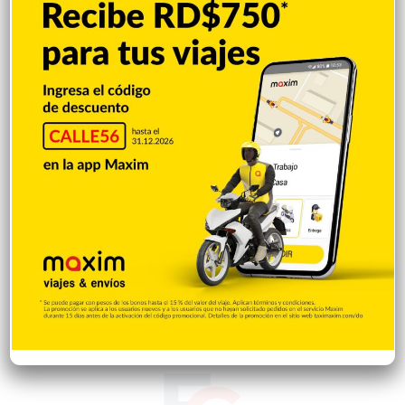
Videos
1.871
Economía
929
Salud
505
Saludable
367
Mi Espacio
281
Encuestas
97
Tecnologia
65
Desde la matica
60
Policiales 56
55
Curiosidades
15
Gente056
4