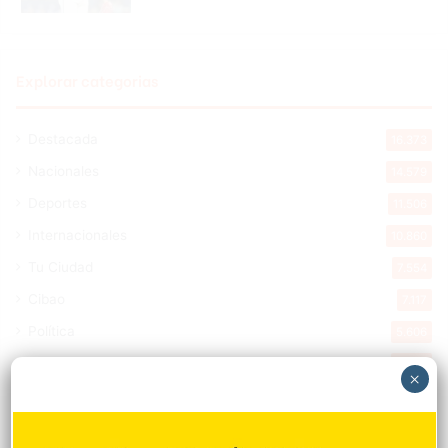
Explorar categorias
Destacada
16.373
Nacionales
14.579
Deportes
11.506
Internacionales
10.860
Tu Ciudad
7.554
Cibao
7.117
Política
5.606
Entretenimiento
5.520
×
New York
2.650
Opinión
1.882