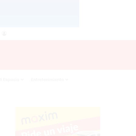
agram
RSS
Acceso
i Espacio
Entretenimiento