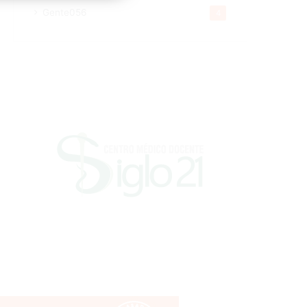
Gente056
4