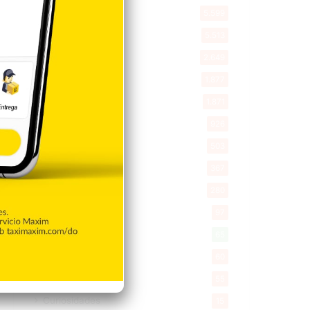
Política
5.599
Entretenimiento
5.513
New York
2.649
Opinión
1.877
Videos
1.871
Economía
926
Salud
503
Saludable
367
Mi Espacio
280
Encuestas
97
Tecnologia
65
Desde la matica
60
Policiales 56
55
Curiosidades
15