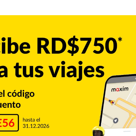
New York
0
un túnel en NY
er martes un subsidio de 292 millones de dólares para
eva York y Nueva Jersey, parte de su plan de contrastar su
La medida es parte de los 1.200 millones de dólares en