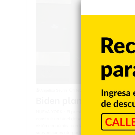
Angelica Seurin
1 febrero 2023
Biden planea contruir 
NUEVA YORK.- El presidente Joe Biden presentó ay
construir un túnel debajo del río Hudson entre Nu
visión económica con la del Partido Republicano. 
subvenciones otorgadas bajo la ley…