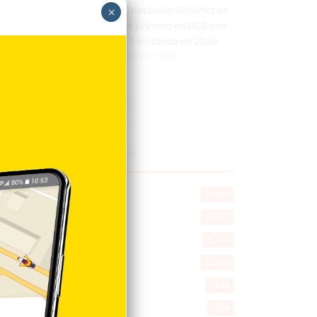
Cristopher Sánchez es
×
el primero en MLB con
15 victorias en 2026
Hace 1 hora
Explorar categorias
Destacada
16.360
Nacionales
14.567
Deportes
11.494
Internacionales
10.846
Tu Ciudad
7.546
Cibao
7.109