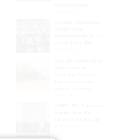
chasis alterado
Hace 1 hora
Incautan 41 paquetes
de marihuana
enviados desde EE. UU.
con destino a SFM
Hace 1 hora
Amplían puentes de la
Circunvalación
Machacho González
tras incorporar dos
carriles al diseño
Hace 1 hora
VENEZUELA: Chavismo
y grupo oposición
tienen primer diálogo
Hace 1 hora