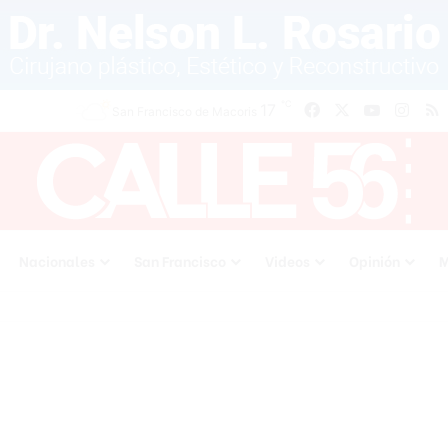
℃
17
Facebook
X
YouTube
Inst
San Francisco de Macoris
Nacionales
San Francisco
Videos
Opinión
M