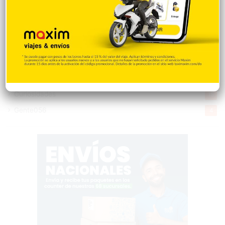
Mi Espacio
280
Encuestas
97
Tecnologia
65
Desde la matica
60
Policiales 56
55
Curiosidades
15
Gente056
4