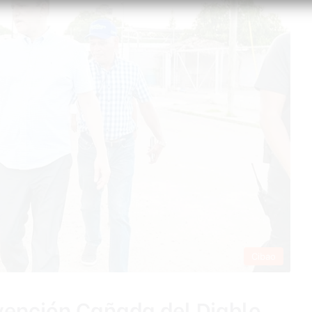
Cibao
rvención Cañada del Diablo