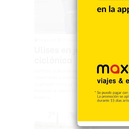
Redacción
31 mayo 2026
Ulises en jornada limp
ciclónica
Santiago. El alcalde de Santiago Caballeros, Ulis
saneamiento y embellecimiento urbano en la avenida
La jornada forma parte de las acciones permanent
mantener la ciudad en mejores condiciones. Durant
limpieza…