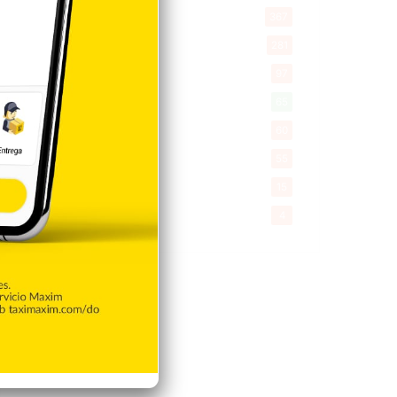
Saludable
367
Mi Espacio
281
Encuestas
97
Tecnologia
65
Desde la matica
60
Policiales 56
55
Curiosidades
15
Gente056
4