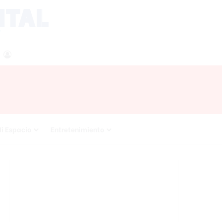
agram
RSS
Acceso
i Espacio
Entretenimiento