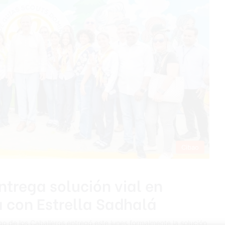
Cibao
ntrega solución vial en
 con Estrella Sadhalá
go de los Caballeros entregó este lunes formalmente la solución