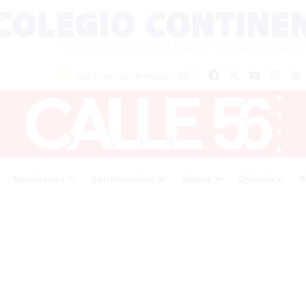
℃
15
Facebook
X
YouTube
Inst
San Francisco de Macoris
Nacionales
San Francisco
Videos
Opinión
M