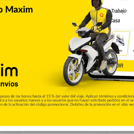
Cibao
ieza por inicio temporada
es Rodríguez, encabezó un amplio operativo de limpieza,
 Estrella Sadhalá, previo al inicio de la temporada ciclónica.
es que desarrolla el Ayuntamiento de este municipio para
e la jornada, brigadas municipales realizaron labores de