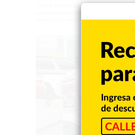
vial en la intersección de la avenida República de
que deja ampliada la vía con un carril adicional y 
fluidez del tránsito en la zona.…