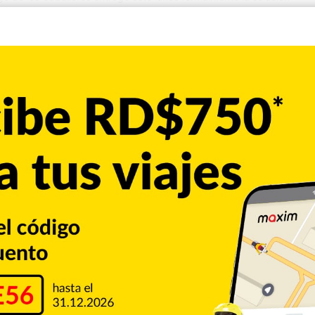
 Argentina con la avenida Salvador Estrella Sadhalá, una obra
el cableado eléctrico soterrado mejorando así la seguridad y la