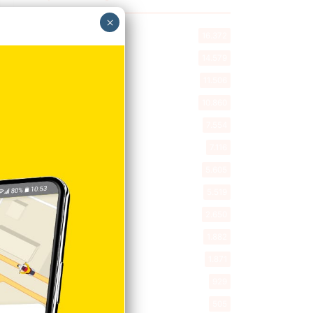
×
Destacada
16.372
Nacionales
14.579
Deportes
11.506
Internacionales
10.860
Tu Ciudad
7.554
Cibao
7.116
Política
5.605
Entretenimiento
5.519
New York
2.650
Opinión
1.882
Videos
1.871
Economía
929
Salud
505