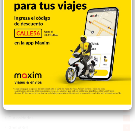
Entretenimiento
5.513
New York
2.649
Opinión
1.877
Videos
1.871
Economía
926
Salud
503
Saludable
367
Mi Espacio
280
Encuestas
97
Tecnologia
65
Desde la matica
60
Policiales 56
55
Curiosidades
15
Gente056
4