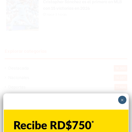
Cristopher Sánchez es el primero en MLB
con 15 victorias en 2026
Hace 3 horas
Explorar categorias
Destacada
16.360
Nacionales
14.567
Deportes
11.494
Internacionales
10.846
×
Tu Ciudad
7.546
Cibao
7.109
Política
5.599