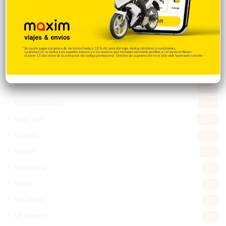
Nacionales
14.571
Deportes
11.498
Internacionales
10.850
Tu Ciudad
7.546
Cibao
7.113
Política
5.602
Entretenimiento
5.514
New York
2.649
Opinión
1.877
Videos
1.871
Economía
928
Salud
503
Saludable
367
Mi Espacio
280