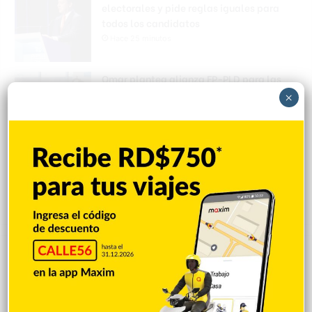
electorales y pide reglas iguales para
todos los candidatos
Hace 25 minutos
Omar plantea alianza FP-PLD para las
elecciones del 2028
×
Hace 27 minutos
Rusia condiciona paz a no ingreso de
Ucrania a la OTAN
Hace 29 minutos
Explorar categorias
Destacada
16.366