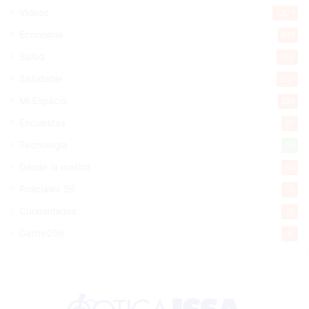
Videos
1.871
Economía
931
Salud
505
Saludable
367
Mi Espacio
281
Encuestas
97
Tecnologia
65
Desde la matica
60
Policiales 56
55
Curiosidades
15
Gente056
4