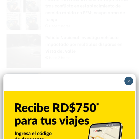
tras conflicto en establecimiento de
comida rápida en SFM; ocupa arma de
fuego
Hace 2 horas
Policía Nacional investiga vehículo
impactado por múltiples disparos en
Vista del Valle
Hace 2 horas
Policía en SFM busca hombre por disparos
×
contra vivienda
Hace 2 horas
Circunvalación de SFM: siete años
después, cambia de rumbo y enfrenta
reclamos por terrenos
Hace 2 horas