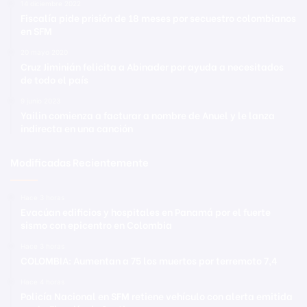
14 diciembre 2022
Fiscalía pide prisión de 18 meses por secuestro colombianos
en SFM
20 mayo 2020
Cruz Jiminián felicita a Abinader por ayuda a necesitados
de todo el país
9 junio 2023
Yailin comienza a facturar a nombre de Anuel y le lanza
indirecta en una canción
Modificadas Recientemente
Hace 3 horas
Evacúan edificios y hospitales en Panamá por el fuerte
sismo con epicentro en Colombia
Hace 3 horas
COLOMBIA: Aumentan a 75 los muertos por terremoto 7,4
Hace 4 horas
Policía Nacional en SFM retiene vehículo con alerta emitida