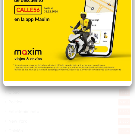
Explorar categorias
Destacada
16.382
Nacionales
14.587
Deportes
11.514
Internacionales
10.868
Tu Ciudad
7.565
Cibao
7.122
Política
5.610
Entretenimiento
5.523
New York
2.650
Opinión
1.884