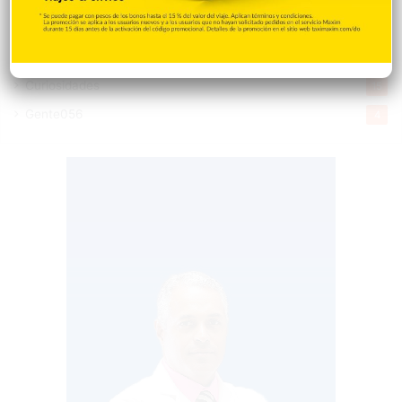
Desde la matica
60
Policiales 56
55
Curiosidades
15
Gente056
4