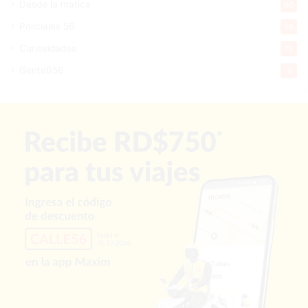
Desde la matica
60
Policiales 56
55
Curiosidades
15
Gente056
4