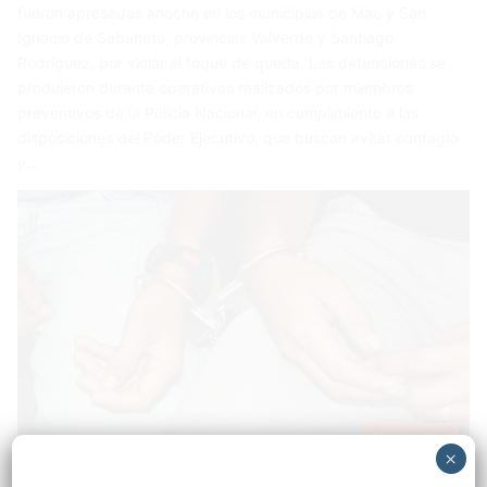
fueron apresadas anoche en los municipios de Mao y San
Ignacio de Sabaneta, provincias Valverde y Santiago
Rodríguez, por violar el toque de queda. Las detenciones se
produjeron durante operativos realizados por miembros
preventivos de la Policía Nacional, en cumplimiento a las
disposiciones del Poder Ejecutivo, que buscan evitar contagio
y…
Nacionales
×
Sandy Perez
22 abril 2021
0