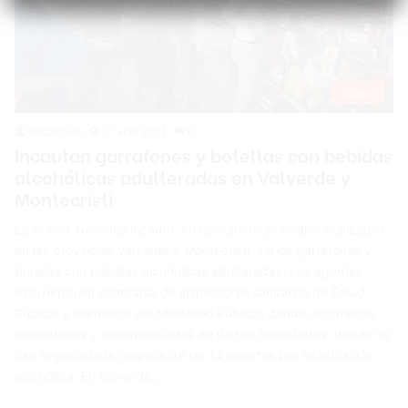
Cibao
Redacción
17 abril 2021
0
Incautan garrafones y botellas con bebidas
alcohólicas adulteradas en Valverde y
Montecristi
La Policía Nacional incautó, en operativos policiales realizados
en las provincias Valverde y Montecristi, varios garrafones y
botellas con bebidas alcohólicas adulteradas. Los agentes
estuvieron en compañía de inspectores sanitarios de Salud
Pública y miembros del Ministerio Público, donde recorrieron
colmadones y supermercados de dichas localidades, donde se
han registrado la mayoría de las 14 muertes por intoxicación
alcohólica. En Valverde…