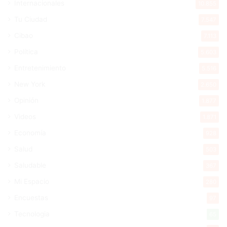
Internacionales
10.855
Tu Ciudad
7.547
Cibao
7.113
Política
5.603
Entretenimiento
5.516
New York
2.650
Opinión
1.877
Videos
1.871
Economía
928
Salud
503
Saludable
367
Mi Espacio
280
Encuestas
97
Tecnologia
65