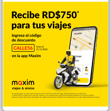
Dos hombres apresados por violencia en
Valverde y Dajabón
Los prevenidos fueron puestos a disposición de la justicia en
sus respectivas jurisdicciones territoriales. Santo Domingo,
RD.- La Dirección Regional Noroeste de la Policía
Nacional informó del apresamiento de dos personas acusadas
de violencia de género e intrafamiliar, en hechos ocurridos en
las provincias de Valverde y Dajabón. Los detenidos son Erison
Diroche Martínez y Ambiorix Pérez, el primero capturado tras
ser denunciado por agresión física presentada en su…