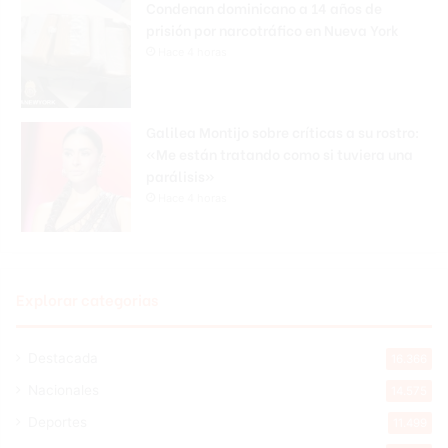
Condenan dominicano a 14 años de
prisión por narcotráfico en Nueva York
Hace 4 horas
Galilea Montijo sobre críticas a su rostro:
«Me están tratando como si tuviera una
parálisis»
Hace 4 horas
Explorar categorias
Destacada
16.366
Nacionales
14.575
Deportes
11.499