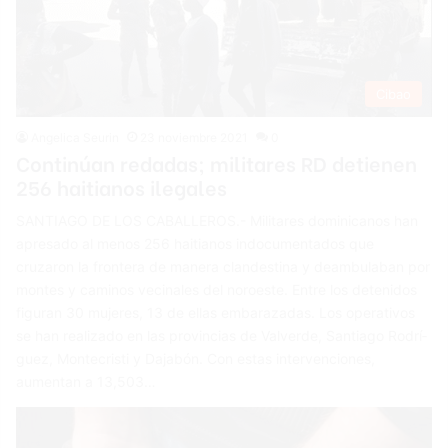
Cibao
Angelica Seurin
23 noviembre 2021
0
Continúan redadas; militares RD detienen
256 haitianos ilegales
SANTIAGO DE LOS CABALLEROS.- Militares dominicanos han
apresado al menos 256 haitianos in­documentados que
cruzaron la frontera de manera clan­destina y deam­bulaban por
montes y ca­minos vecinales del noroeste. Entre los detenidos
figuran 30 mujeres, 13 de ellas embarazadas. Los operativos
se han realizado en las provincias de Valverde, Santiago Rodrí­
guez, Montecristi y Da­jabón. Con estas intervencio­nes,
aumentan a 13,503…