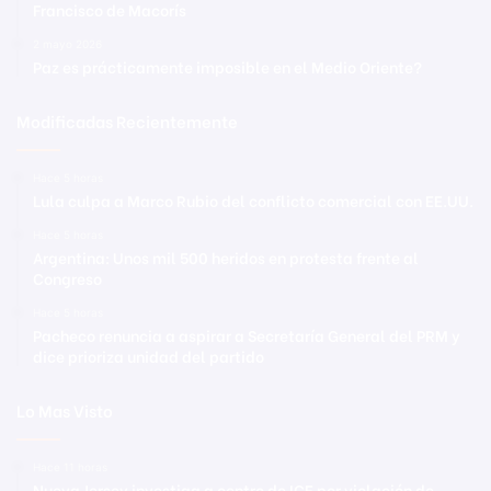
Francisco de Macorís
2 mayo 2026
Paz es prácticamente imposible en el Medio Oriente?
Modificadas Recientemente
Hace 5 horas
Lula culpa a Marco Rubio del conflicto comercial con EE.UU.
Hace 5 horas
Argentina: Unos mil 500 heridos en protesta frente al
Congreso
Hace 5 horas
Pacheco renuncia a aspirar a Secretaría General del PRM y
dice prioriza unidad del partido
Lo Mas Visto
Hace 11 horas
Nueva Jersey investiga a centro de ICE por violación de