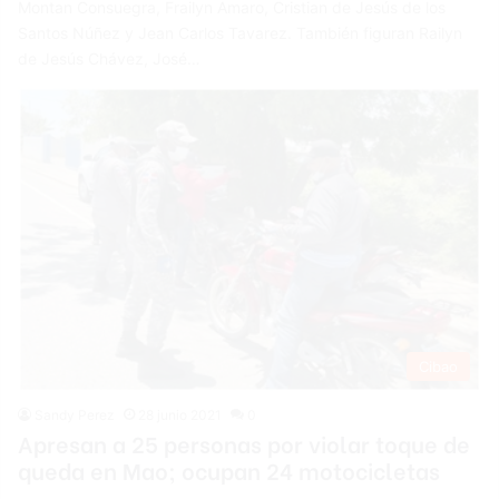
Montan Consuegra, Frailyn Amaro, Cristian de Jesús de los
Santos Núñez y Jean Carlos Tavarez. También figuran Railyn
de Jesús Chávez, José…
Cibao
Sandy Perez
28 junio 2021
0
Apresan a 25 personas por violar toque de
queda en Mao; ocupan 24 motocicletas