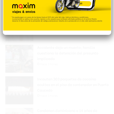
El papa se reunirá con víctima de abusos
en su próxima visita a Francia
Hace 3 horas
Accidente deja un muerto; familia
cuestiona la detención del presunto
implicado
Hace 3 horas
Incautan 303 paquetes de cocaína
ocultas en el piso de contenedor en Puerto
Caucedo
Hace 3 horas
Condenan dominicano a 14 años de