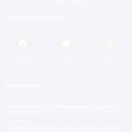
de los hechos noticiosos.
Síguenos en las redes sociales
2.200
820
1.300
Seguidores
Suscriptores
Seguidores
Recien Publicadas
Hace 3 horas
El papa se reunirá con víctima de abusos en su próxima
visita a Francia
Hace 3 horas
Accidente deja un muerto; familia cuestiona la detención