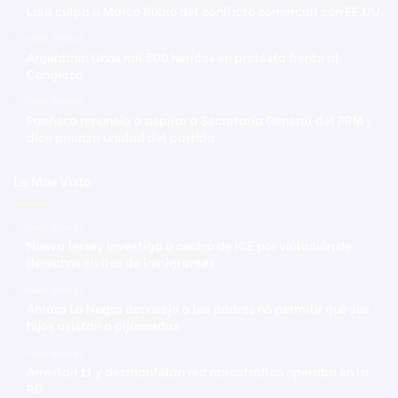
Lula culpa a Marco Rubio del conflicto comercial con EE.UU.
Hace 3 horas
Argentina: Unos mil 500 heridos en protesta frente al
Congreso
Hace 3 horas
Pacheco renuncia a aspirar a Secretaría General del PRM y
dice prioriza unidad del partido
Lo Mas Visto
Hace 9 horas
Nueva Jersey investiga a centro de ICE por violación de
derechos civiles de inmigrantes
Hace 9 horas
Amara La Negra aconseja a los padres no permitir que sus
hijos asistan a pijamadas
Hace 9 horas
Arrestan 11 y desmantelan red narcotráfico operaba en la
RD