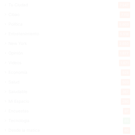
Tu Ciudad
7.547
Cibao
7.113
Política
5.603
Entretenimiento
5.516
New York
2.650
Opinión
1.877
Videos
1.871
Economía
928
Salud
503
Saludable
367
Mi Espacio
280
Encuestas
97
Tecnologia
65
Desde la matica
60