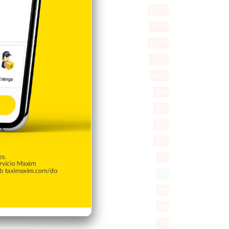
Política
5.599
Entretenimiento
5.513
New York
2.649
Opinión
1.877
Videos
1.871
Economía
926
Salud
503
Saludable
367
Mi Espacio
280
Encuestas
97
Tecnologia
65
Desde la matica
60
Policiales 56
55
Curiosidades
15