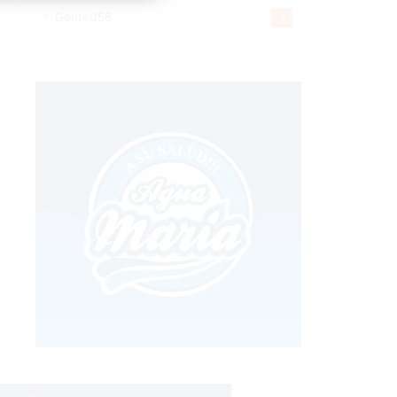
Gente056
4