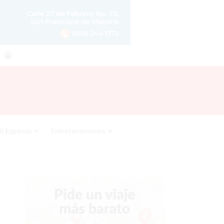
agram
RSS
Acceso
i Espacio
Entretenimiento