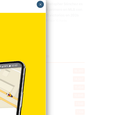
Cristopher Sánchez es
×
el primero en MLB con
15 victorias en 2026
Hace 10 horas
Explorar categorias
Destacada
16.360
Nacionales
14.567
Deportes
11.494
Internacionales
10.846
Tu Ciudad
7.546
Cibao
7.109