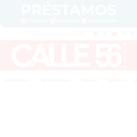
℃
25
Facebook
X
YouTube
Inst
San Francisco de Macoris
Nacionales
San Francisco
Videos
Opinión
M