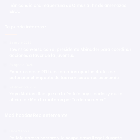
Irán condiciona reapertura de Ormuz al fin de amenazas
EEUU
Te puede interesar
23 enero 2025
Towns conversa con el presidente Abinader para coordinar
acciones a favor de la juventud
30 agosto 2025
Expertos creen RD tiene amplias oportunidades de
potenciar el impacto de las remesas en su economía
28 diciembre 2020
Yayo Matías dice que en la Policía hay sicarios y que al
oficial de Mao lo mataron por “orden superior”
Modificadas Recientemente
Hace 9 horas
Policía apresa hombre y le ocupa arma ilegal durante