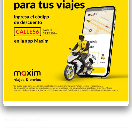
de amenazas EEUU
Hace 9 horas
Donald Trump culpa a Canadá de los
incendios forestales
Hace 9 horas
Banreservas obtiene siete galardones en
los Effie Awards República Dominicana
2026
Hace 9 horas
Explorar categorias