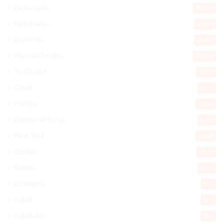
Destacada
16.354
Nacionales
14.561
Deportes
11.487
Internacionales
10.839
Tu Ciudad
7.542
Cibao
7.105
Política
5.596
Entretenimiento
5.511
New York
2.648
Opinión
1.877
Videos
1.871
Economía
925
Salud
502
Saludable
367