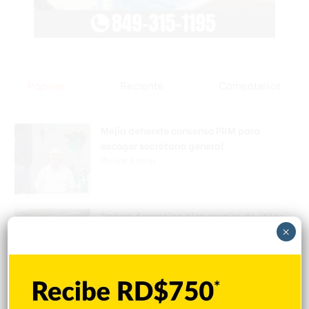
Popular
Reciente
Comentarios
Mejía defiende consenso PRM para
escoger secretario general
Hace 9 horas
Padres denuncian alza precios de útiles
escolares en la RD
×
Hace 9 horas
Irán condiciona reapertura de Ormuz al fin