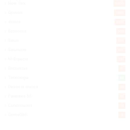
New York
2.650
Opinión
1.882
Videos
1.871
Economía
929
Salud
505
Saludable
367
Mi Espacio
281
Encuestas
97
Tecnologia
65
Desde la matica
60
Policiales 56
55
Curiosidades
15
Gente056
4