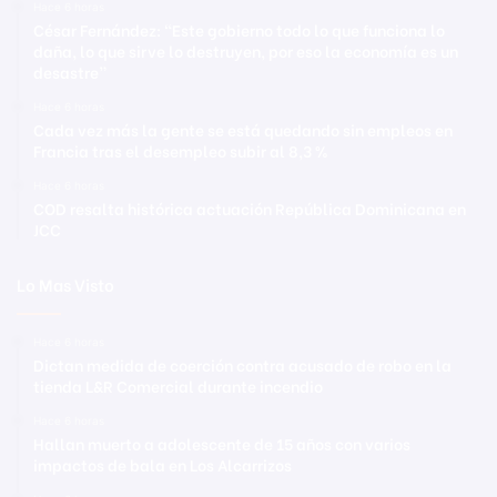
Hace 6 horas
César Fernández: “Este gobierno todo lo que funciona lo
daña, lo que sirve lo destruyen, por eso la economía es un
desastre”
Hace 6 horas
Cada vez más la gente se está quedando sin empleos en
Francia tras el desempleo subir al 8,3 %
Hace 6 horas
COD resalta histórica actuación República Dominicana en
JCC
Lo Mas Visto
Hace 6 horas
Dictan medida de coerción contra acusado de robo en la
tienda L&R Comercial durante incendio
Hace 6 horas
Hallan muerto a adolescente de 15 años con varios
impactos de bala en Los Alcarrizos