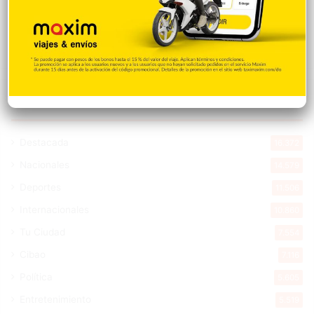
Coalición militar invasora
Hace 6 horas
Explorar categorias
Destacada
16.372
Nacionales
14.579
Deportes
11.506
Internacionales
10.860
Tu Ciudad
7.554
Cibao
7.116
Política
5.605
Entretenimiento
5.519