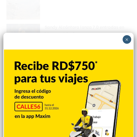
Sandy Alcántara lanza 7.0 entradas en
blanco y triunfa
×
Hace 5 horas
Policía Nacional apresa mujer acusada
de realizar disparos y amenazar a su
expareja en SFM
Hace 5 horas
Policía Nacional apresa hombre
declarado en rebeldía por presunta
violencia intrafamiliar
Hace 5 horas