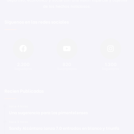
deportivo, económico y social con una visión imparcial y objetiva
de los hechos noticiosos.
Síguenos en las redes sociales
2.200
820
1.300
Seguidores
Suscriptores
Seguidores
Recien Publicadas
Hace 4 horas
Una sugerencia para los pimentelenses
Hace 5 horas
Sandy Alcántara lanza 7.0 entradas en blanco y triunfa