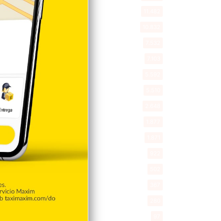
Deportes
11.482
Internacionales
10.832
Tu Ciudad
7.532
Cibao
7.103
Política
5.592
Entretenimiento
5.510
New York
2.648
Opinión
1.877
Videos
1.871
Economía
922
Salud
502
Saludable
367
Mi Espacio
280
Encuestas
97