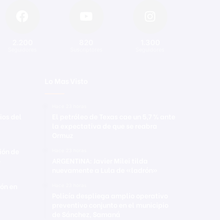
2.200
820
1.300
Seguidores
Suscriptores
Seguidores
Lo Mas Visto
Hace 23 horas
ios del
El petróleo de Texas cae un 5,7 % ante
la expectativa de que se reabra
Ormuz
ión de
Hace 23 horas
o
ARGENTINA: Javier Milei tilda
nuevamente a Lula de «ladrón»
rón en
Hace 23 horas
Policía despliega amplio operativo
preventivo conjunto en el municipio
de Sánchez, Samaná