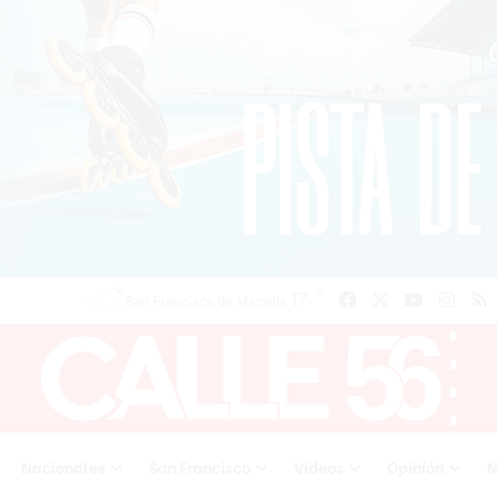
℃
17
Facebook
X
YouTube
Inst
San Francisco de Macoris
Nacionales
San Francisco
Videos
Opinión
M