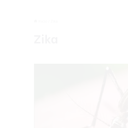
Inicio
/
Zika
Zika