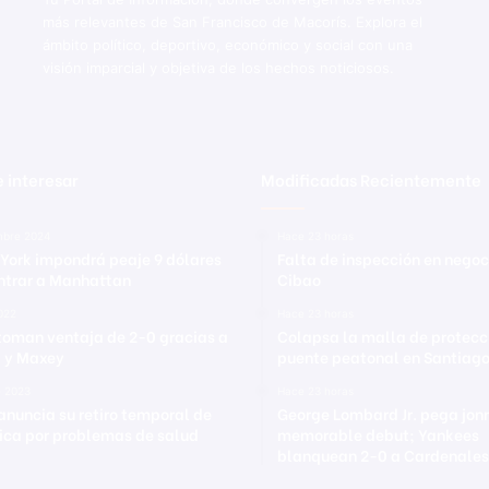
más relevantes de San Francisco de Macorís. Explora el
ámbito político, deportivo, económico y social con una
visión imparcial y objetiva de los hechos noticiosos.
 interesar
Modificadas Recientemente
mbre 2024
Hace 23 horas
York impondrá peaje 9 dólares
Falta de inspección en negoc
ntrar a Manhattan
Cibao
2022
Hace 23 horas
 toman ventaja de 2-0 gracias a
Colapsa la malla de protecc
 y Maxey
puente peatonal en Santiag
e 2023
Hace 23 horas
anuncia su retiro temporal de
George Lombard Jr. pega jon
ica por problemas de salud
memorable debut; Yankees
blanquean 2-0 a Cardenales