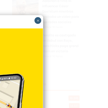
Asesinan a tiros al
influencer César
Gastélum mientras
grababa un video para
×
sus redes sociales
Hace 16 horas
Peralta es castigado
en debut con Rays,
pero Hicks pega grand
slam en victoria
Hace 16 horas
Explorar categorias
Destacada
16.348
Nacionales
14.551