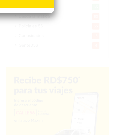
Tecnologia
65
Desde la matica
60
Policiales 56
55
Curiosidades
15
Gente056
4