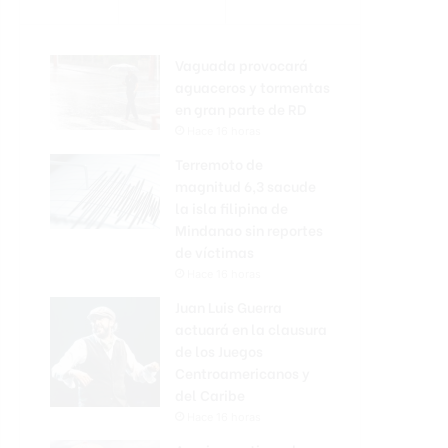
Vaguada provocará
aguaceros y tormentas
en gran parte de RD
Hace 16 horas
Terremoto de
magnitud 6,3 sacude
la isla filipina de
Mindanao sin reportes
de víctimas
Hace 16 horas
Juan Luis Guerra
actuará en la clausura
de los Juegos
Centroamericanos y
del Caribe
Hace 16 horas