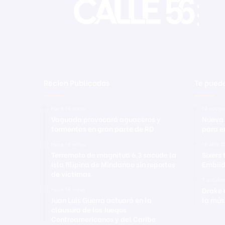
Recien Publicadas
Te puede
Hace 16 horas
14 novie
Vaguada provocará aguaceros y
Nueva 
tormentas en gran parte de RD
para e
Hace 16 horas
19 abril 
Terremoto de magnitud 6,3 sacude la
Sixers
isla filipina de Mindanao sin reportes
Embiid
de víctimas
7 octubr
Drake 
Hace 16 horas
Juan Luis Guerra actuará en la
la mús
clausura de los Juegos
Centroamericanos y del Caribe