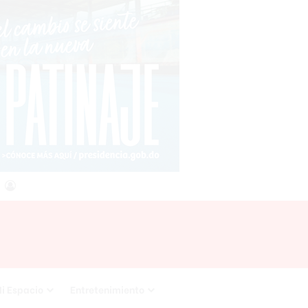
agram
RSS
Acceso
i Espacio
Entretenimiento