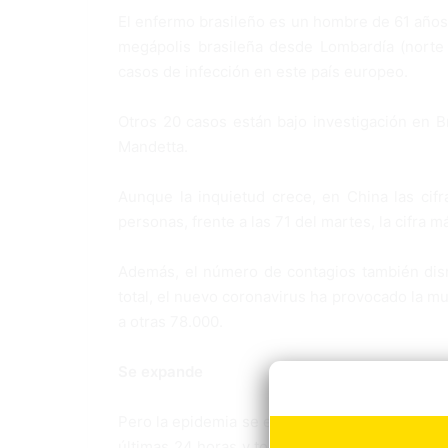
El enfermo brasileño es un hombre de 61 años 
megápolis brasileña desde Lombardía (norte d
casos de infección en este país europeo.
Otros 20 casos están bajo investigación en Br
Mandetta.
Aunque la inquietud crece, en China las cif
personas, frente a las 71 del martes, la cifra 
Además, el número de contagios también dism
total, el nuevo coronavirus ha provocado la 
a otras 78.000.
Se expande
Pero la epidemia se expande por el resto del 
últimas 24 horas y todos están vinculados con I