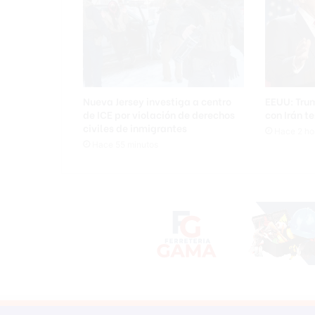
e
l
l
i
n
c
h
Nueva Jersey investiga a centro
EEUU: Tru
a
de ICE por violación de derechos
con Irán t
m
civiles de inmigrantes
Hace 2 ho
i
Hace 55 minutos
e
n
t
o
d
e
l
i
t
o
f