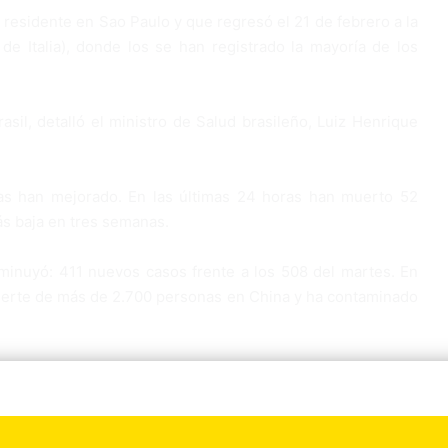
residente en Sao Paulo y que regresó el 21 de febrero a la
e Italia), donde los se han registrado la mayoría de los
asil, detalló el ministro de Salud brasileño, Luiz Henrique
ras han mejorado. En las últimas 24 horas han muerto 52
más baja en tres semanas.
inuyó: 411 nuevos casos frente a los 508 del martes. En
muerte de más de 2.700 personas en China y ha contaminado
mundo. Nueve países registraron sus primeros casos en las
talia o Irán: Suiza, Austria, Croacia, Grecia, Macedonia del