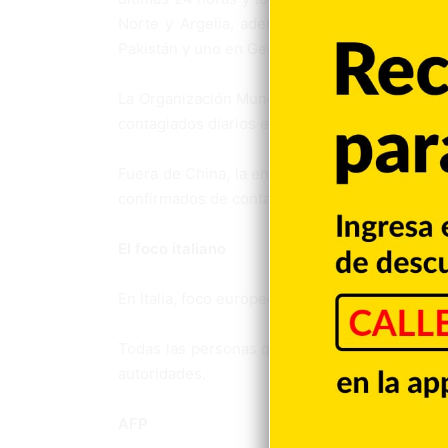
Norte y Argelia, además del ya citado caso e
Pakistán y uno en Georgia.
La Organización Mundial de la Salud (OMS) su
contagiados diarios en el mundo (427) fue supe
Fuera de China, la enfermedad afecta ya a m
confirmados de contagio.
El foco italiano
En Italia, foco europeo de la epidemia, el sal
Todas las personas que han muerto tenían una
autoridades.
AFP