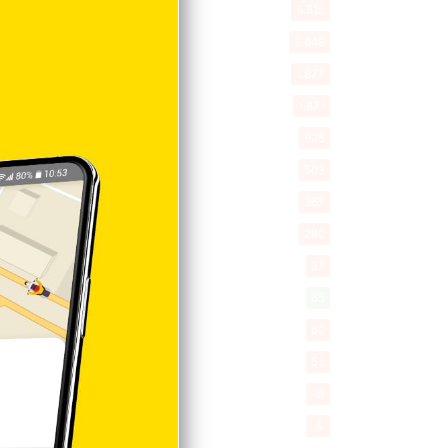
Entretenimiento
5.515
New York
2.649
Opinión
1.877
Videos
1.871
Economía
928
Salud
503
Saludable
367
Mi Espacio
280
Encuestas
97
Tecnologia
65
Desde la matica
60
Policiales 56
55
Curiosidades
15
Gente056
4