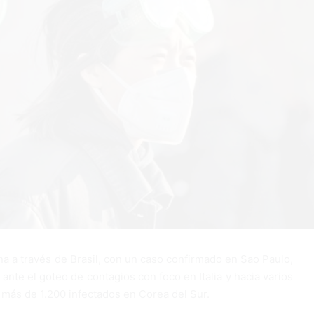
na a través de Brasil, con un caso confirmado en Sao Paulo,
nte el goteo de contagios con foco en Italia y hacia varios
s más de 1.200 infectados en Corea del Sur.