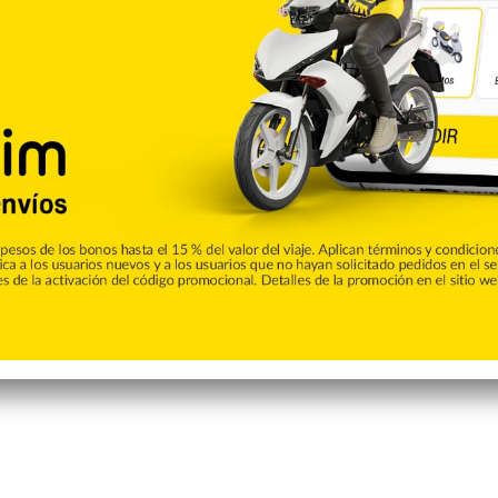
Copiar enlace
Pinterest
Reddit
VKontakte
Odnoklassniki
Pocket
Skype
Compartir por correo electrónico
Imprimir
de CALLE56. Aquí podrás encontrar las ultimas noticias del
e la ciudad de San Francisco de Macorís