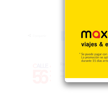
Facebook
X
LinkedIn
Tumblr
Compartir
Redacción
Bienvenidos a la página oficial 
acontecer mundial, nacional y d