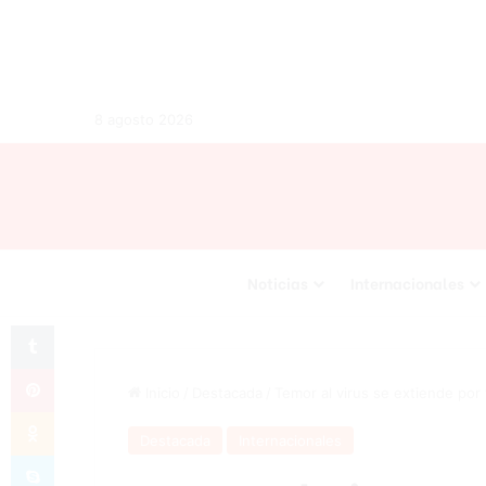
8 agosto 2026
Noticias
Internacionales
Tumblr
Pinterest
Inicio
/
Destacada
/
Temor al virus se extiende por 
Odnoklassniki
Destacada
Internacionales
Skype