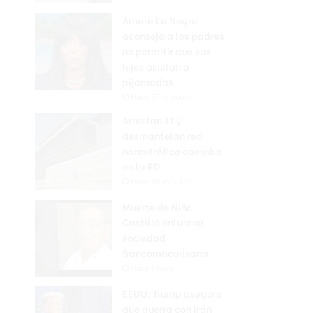
Amara La Negra
aconseja a los padres
no permitir que sus
hijos asistan a
pijamadas
Hace 57 minutos
Arrestan 11 y
desmantelan red
narcotráfico operaba
en la RD
Hace 60 minutos
Muerte de Niño
Castillo enlutece
sociedad
francomacorisana
Hace 1 hora
EEUU: Trump asegura
que guerra con Irán