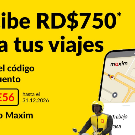
n Brasil. Provenientes de Irán, aparecieron dos casos en
brayó que el pasado martes por primera vez, el número de
rior a los registrados en China.
ás de 40 países provocando unos 50 muertos y 2.800 casos
do de contagiados supera los 400, y han muerto 12 personas.
 edad avanzada y graves problemas de salud, reiteran las