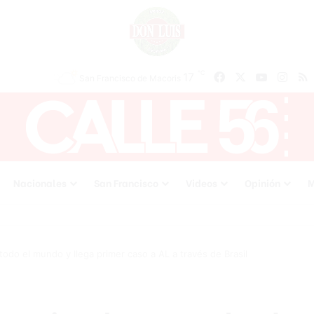
℃
17
Facebook
X
YouTube
Inst
San Francisco de Macoris
Nacionales
San Francisco
Videos
Opinión
M
todo el mundo y llega primer caso a AL a través de Brasil