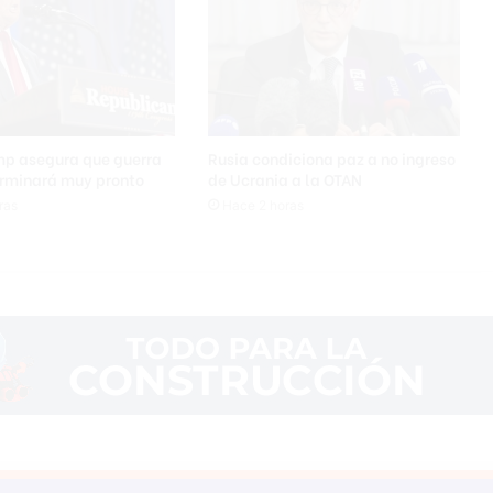
s
mp asegura que guerra
Rusia condiciona paz a no ingreso
erminará muy pronto
de Ucrania a la OTAN
ras
Hace 2 horas