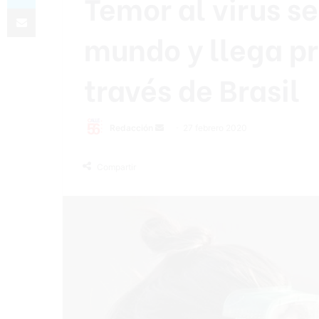
Temor al virus se
Compartir por correo electrónico
mundo y llega pr
través de Brasil
Redacción
S
27 febrero 2020
e
n
Compartir
d
a
n
e
m
a
i
l