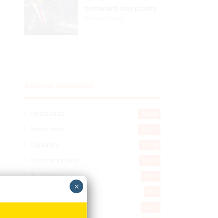
terminará muy pronto
Hace 2 horas
Explorar categorias
Destacada
16.366
Nacionales
14.572
Deportes
11.498
Internacionales
10.851
Tu Ciudad
7.547
×
Cibao
7.113
Política
5.602