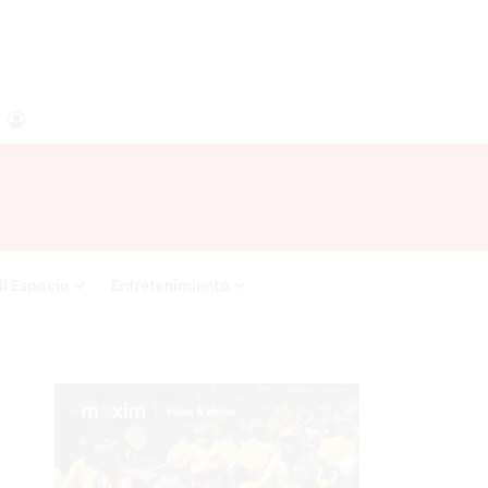
agram
RSS
Acceso
i Espacio
Entretenimiento