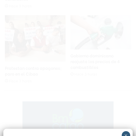
Hace 3 horas
Gobierno dominicano
reajusta los precios de 4
combustibles
Protestan contra apagones;
paro en el Cibao
Hace 3 horas
Hace 3 horas
×