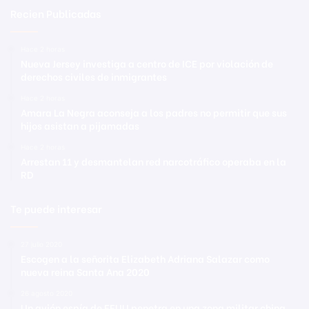
Recien Publicadas
Hace 2 horas
Nueva Jersey investiga a centro de ICE por violación de
derechos civiles de inmigrantes
Hace 2 horas
Amara La Negra aconseja a los padres no permitir que sus
hijos asistan a pijamadas
Hace 2 horas
Arrestan 11 y desmantelan red narcotráfico operaba en la
RD
Te puede interesar
27 julio 2020
Escogen a la señorita Elizabeth Adriana Salazar como
nueva reina Santa Ana 2020
26 agosto 2020
Un avión espía de EEUU penetra en una zona militar china,