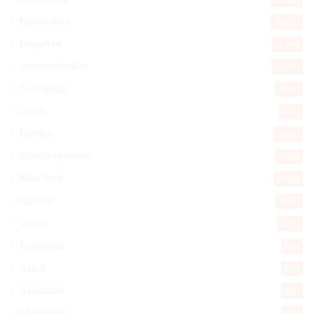
Nacionales
14.572
Deportes
11.498
Internacionales
10.851
Tu Ciudad
7.547
Cibao
7.113
Política
5.602
Entretenimiento
5.515
New York
2.649
Opinión
1.877
Videos
1.871
Economía
928
Salud
503
Saludable
367
Mi Espacio
280