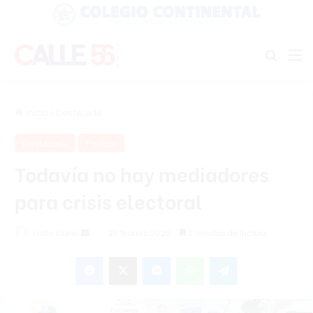
Buscar
M
Inicio
/
Destacada
Destacada
Política
Todavía no hay mediadores
para crisis electoral
Listin Diario
S
26 febrero 2020
2 minutos de lectura
e
Facebook
X
Messenger
WhatsApp
Telegram
n
d
a