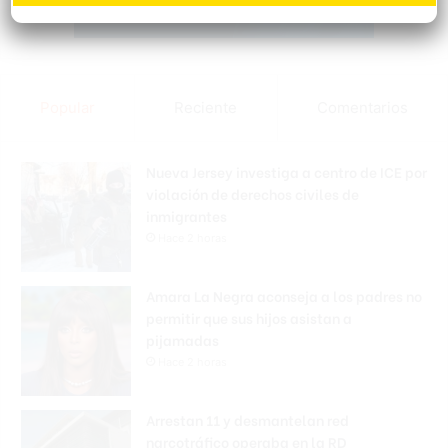
Popular
Reciente
Comentarios
Nueva Jersey investiga a centro de ICE por
violación de derechos civiles de
inmigrantes
Hace 2 horas
Amara La Negra aconseja a los padres no
permitir que sus hijos asistan a
pijamadas
Hace 2 horas
Arrestan 11 y desmantelan red
narcotráfico operaba en la RD