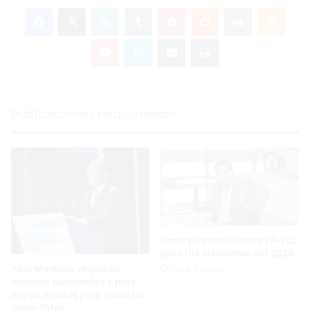
Facebook
X
LinkedIn
Tumblr
Pinterest
Reddit
VKontakte
Odnoklassniki
Pocket
Skype
Compartir por correo electrónico
Imprimir
Publicaciones relacionadas
Omar plantea alianza FP-PLD
para las elecciones del 2028
Abel Martínez respalda
Hace 3 horas
debates electorales y pide
reglas iguales para todos los
candidatos