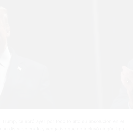
 Trump, celebró ayer por todo lo alto su absolución en el
on un discurso crudo y vengativo que no incluyó ningún tipo