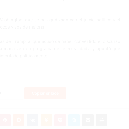
Washington, que se ha agudizado con el juicio político y el
pocos visos de mejorar.
cas de Trump, al que acusó de haber convertido el discurso
semana «en un programa de telerrealidad», y apuntó que
o imputado políticamente.
Copiar enlace
Pinterest
Reddit
VKontakte
Odnoklassniki
Pocket
Skype
Compartir por correo electrónico
Imprimir