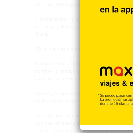
del diario Washington Post, con el titular «Tru
«‘Impeachment’ (juicio político), esa es una p
del juicio político, pero nunca pensé que una
Trump.
«Tuve que pasar por un infierno injustamente, 
Trump definió a la presidenta de la Cámar
horrible» y predijo que el actual líder de la
arrebatará el puesto tras las elecciones de n
Además, arremetió contra el senador republica
destituir a Trump por uno de los cargos políti
«Esta ha sido una situación enormemente part
tipo que no puede soportar el hecho de que 
afirmó Trump en referencia a la candidatura p