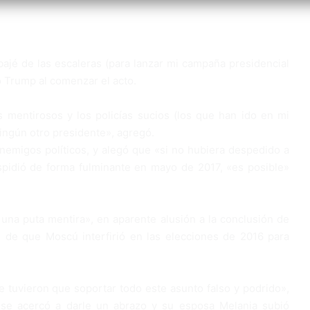
UJAS»
ajé de las escaleras (para lanzar mi campaña presidencial
 Trump al comenzar el acto.
os mentirosos y los policías sucios (los que han ido en mi
ningún otro presidente», agregó.
emigos políticos, y alegó que «si no hubiera despedido a
spidió de forma fulminante en mayo de 2017, «es posible»
una puta mentira», en aparente alusión a la conclusión de
s de que Moscú interfirió en las elecciones de 2016 para
e tuvieron que soportar todo este asunto falso y podrido»,
p se acercó a darle un abrazo y su esposa Melania subió