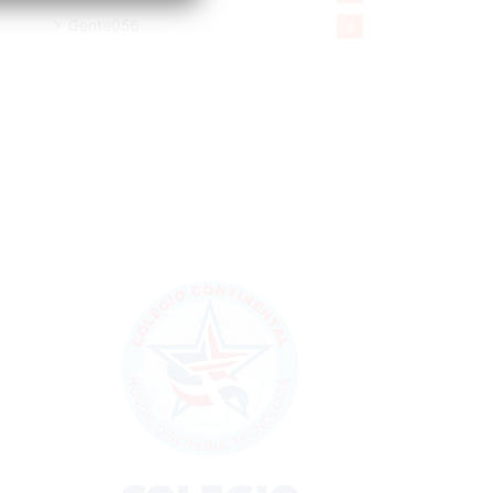
Gente056
4