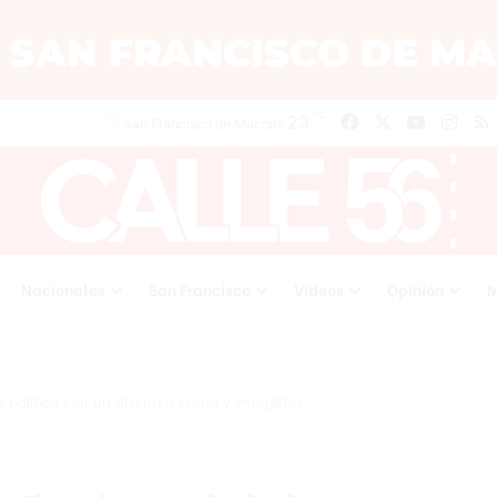
℃
23
Facebook
X
YouTube
Inst
San Francisco de Macoris
Nacionales
San Francisco
Videos
Opinión
M
io político con un discurso crudo y vengativo