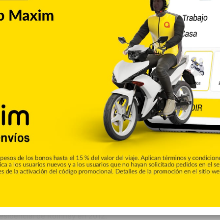
mp absuelto».
alabra muy fea para mí. Me llevaron hasta las etapas finales
 palabra pudiera sonar tan bien: absolución total», clamó
y no hice nada mal», se quejó.
a de Representantes, Nancy Pelosi, como una «persona
 minoría republicana en ese hemiciclo, Kevin McCarthy, le
oviembre próximo.
no Mitt Romney, el único de su partido que votó a favor de
cos que afrontaba, el de abuso de poder.
idista (…). El único que votó (con los demócratas) fue un
protagonizó una de las peores campañas en la historia»,
residencial de Romney en 2012.