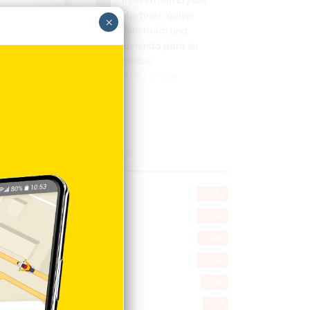
Martínez, quien
×
construirá una
vivienda para su
madre
Hace 6 horas
Explorar categorias
Destacada
16.354
Nacionales
14.558
Deportes
11.487
Internacionales
10.837
Tu Ciudad
7.538
Cibao
7.105