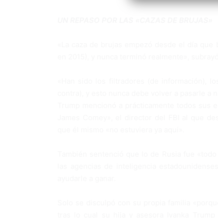
UN REPASO POR LAS «CAZAS DE BR
«La caza de brujas empezó desde el día que b
en 2015), y nunca terminó realmente», subrayó
«Han sido los filtradores (de información), l
contra), y esto nunca debe volver a pasarle a 
Trump mencionó a prácticamente todos sus en
James Comey», el director del FBI al que de
que él mismo «no estuviera ya aquí».
También sentenció que lo de Rusia fue «todo 
las agencias de inteligencia estadounidense
ayudarle a ganar.
Solo se disculpó con su propia familia «porqu
tras lo cual su hija y asesora Ivanka Trum