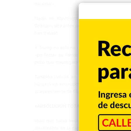
nacional».
Nadie en Washington esperaba un discurso 
Grisham, dijo antes del acto que «quizás» los
han tratado.
Y Trump no solo no hizo ninguna autocrítica p
«perfecta» su llamada telefónica de julio con
pidió que investigara a uno de sus posibles ri
También insistió en su teoría, sobre la que 
incurrió en «corrupción» cuando trabajó par
vicepresidente de EE.UU.
«ABSOLUCION TOTAL»
Igual que había hecho unas horas antes duran
anualmente en la capital estadounidense, el m