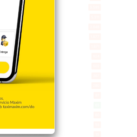
Política
5.595
Entretenimiento
5.511
New York
2.648
Opinión
1.877
Videos
1.871
Economía
924
Salud
502
Saludable
367
Mi Espacio
280
Encuestas
97
Tecnologia
65
Desde la matica
60
Policiales 56
55
Curiosidades
15