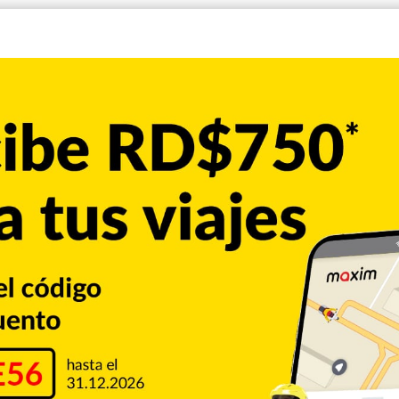
similar por parte de Trump, cuya portavoz, Stephanie
 demócratas deberían «pagar» por lo «horriblemente» que le
or sus presiones a Ucrania, sino que definió otra vez como
 el presidente ucraniano, Volodímir Zelenski, en la que le
vales electorales en 2020, el ex vicepresidente Joe Biden.
no ha aportado pruebas, de que el hijo de Biden, Hunter,
a una empresa gasística en Ucrania mientras su padre era
te el desayuno de la oración bipartidista que se celebra
andatario mostró triunfalmente a los asistentes la portada