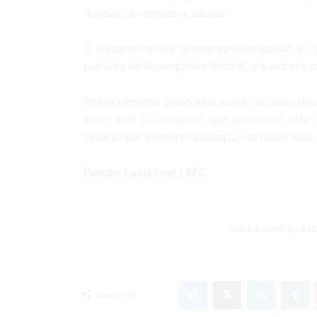
después al estrado a saludar.
El discurso reflejó la amarga polarización en 
preludio de la campaña electoral, y que tiene 
Pelosi tampoco cedió este jueves en sus críti
anual ante el Congreso que pronunció esta 
llevará «por siempre la cicatriz» de haber sid
Fuente: Lucía Leal / EFE
Facebook
X
LinkedIn
Tumblr
Compartir