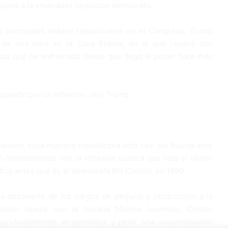
taques a la «malvada» oposición demócrata.
 principales aliados republicanos en el Congreso, Trump
 de una hora en la Casa Blanca, en la que repasó con
ticas que ha enfrentado desde que llegó al poder hace más
pasado por un infierno», dijo Trump.
Senado, cuya mayoría republicana votó casi sin fisuras este
tó rotundamente con la reflexión pública que hizo el último
ico antes que él, el demócrata Bill Clinton, en 1999.
 absolverle de los cargos de perjurio y obstrucción a la
elación sexual con la becaria Monica Lewinsky, Clinton
«profundamente arrepentido» y pedir una «reconciliación