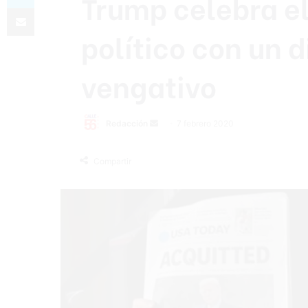
Trump celebra el 
Compartir por correo electrónico
político con un d
vengativo
Redacción
S
7 febrero 2020
e
n
Compartir
d
a
n
e
m
a
i
l