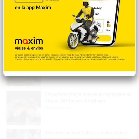
Inician socialización sobre demolición en
Hospedaje Yaque
Hace 6 horas
Matan a tiros a un hombre durante
protesta por vertedero en La Cuaba
Hace 6 horas
Encuentran mujer muerta en las aguas de
Playa Los Blancos, Barahona
Hace 6 horas
Stowers conecta 2 hits y remolca 2 pero
sale por molestia en triunfo de Marlins