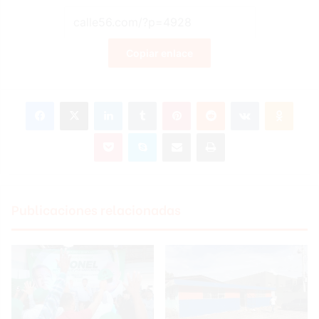
Copiar enlace
Facebook
X
LinkedIn
Tumblr
Pinterest
Reddit
VKontakte
Odnoklassniki
Pocket
Skype
Compartir por correo electrónico
Imprimir
Publicaciones relacionadas