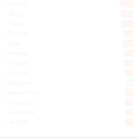
New York
2.650
Opinión
1.884
Videos
1.871
Economía
931
Salud
505
Saludable
367
Mi Espacio
281
Encuestas
97
Tecnologia
65
Desde la matica
60
Policiales 56
55
Curiosidades
15
Gente056
4