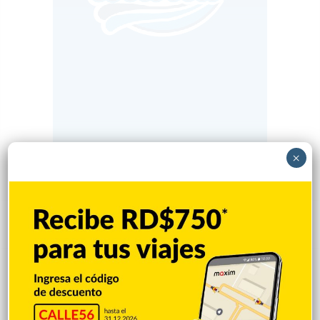
×
Popular
Reciente
Comentarios
¿Cuáles deportes no dieron ninguna
medalla a RD en los Juegos
Centroamericanos?
Hace 6 horas