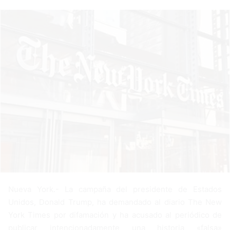
a
n
e
m
a
i
l
Nueva York.- La campaña del presidente de Estados
Unidos, Donald Trump, ha demandado al diario The New
York Times por difamación y ha acusado al periódico de
publicar intencionadamente una historia «falsa»