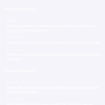
Recien Publicadas
Hace 6 horas
¿Cuáles deportes no dieron ninguna medalla a RD en los
Juegos Centroamericanos?
Hace 6 horas
Inician socialización sobre demolición en Hospedaje Yaque
Hace 6 horas
Matan a tiros a un hombre durante protesta por vertedero en
La Cuaba
Te puede interesar
8 julio 2025
Manny Machado alcanza los 2,000 hits esta noche y se une
a una élite histórica
27 abril 2020
NBA reabrirá instalaciones a partir del próximo viernes