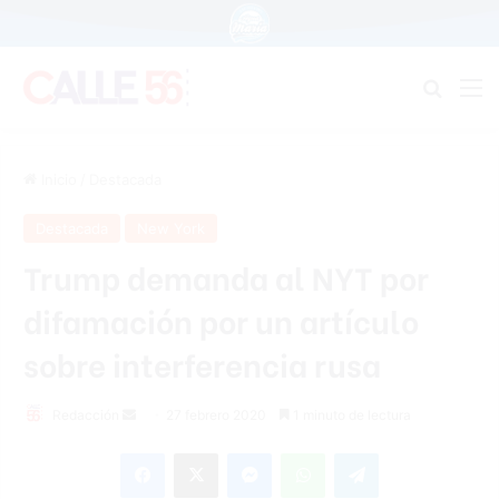
Buscar
M
Inicio
/
Destacada
Destacada
New York
Trump demanda al NYT por
difamación por un artículo
sobre interferencia rusa
Redacción
S
27 febrero 2020
1 minuto de lectura
e
Facebook
X
Messenger
WhatsApp
Telegram
n
d