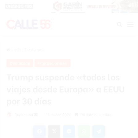
Buscar
M
Inicio
/
Destacada
Destacada
Internacionales
Trump suspende «todos los
viajes desde Europa» a EEUU
por 30 días
Redacción
S
11 marzo 2020
1 minuto de lectura
e
Facebook
X
Messenger
WhatsApp
Telegram
n
d