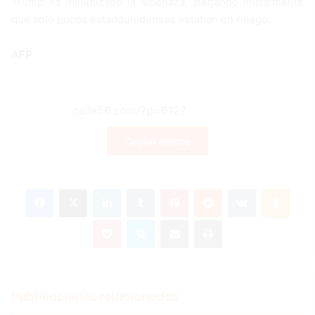
Trump ha minimizado la amenaza, alegando inicialmente
que solo pocos estadounidenses estaban en riesgo.
AFP
Copiar enlace
Facebook
X
LinkedIn
Tumblr
Pinterest
Reddit
VKontakte
Odnoklassniki
Pocket
Skype
Compartir por correo electrónico
Imprimir
Publicaciones relacionadas