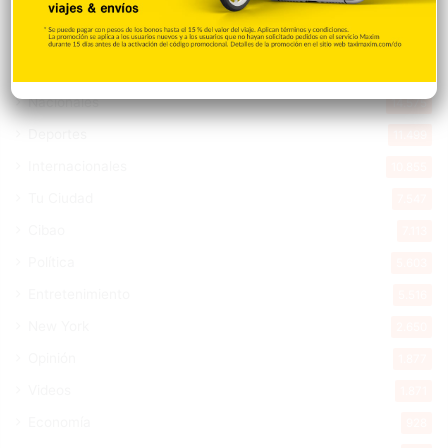
Explorar categorias
Destacada
16.366
Nacionales
14.575
Deportes
11.499
Internacionales
10.855
Tu Ciudad
7.547
Cibao
7.113
Política
5.603
Entretenimiento
5.516
New York
2.650
Opinión
1.877
Videos
1.871
Economía
928