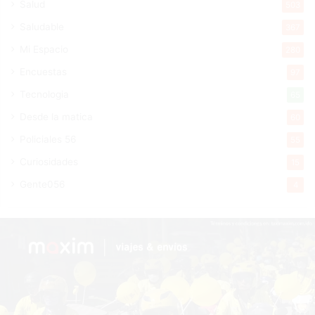
Salud
503
Saludable
367
Mi Espacio
280
Encuestas
97
Tecnologia
65
Desde la matica
60
Policiales 56
55
Curiosidades
15
Gente056
4