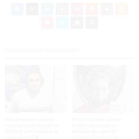
Facebook
X
LinkedIn
Tumblr
Pinterest
Reddit
VKontakte
Odnoklassniki
Pocket
Skype
Compartir por correo electrónico
Imprimir
Publicaciones relacionadas
Policía Nacional apresa
Policía Nacional apresa
mujer acusada de realizar
hombre declarado en
disparos y amenazar a su
rebeldía por presunta
expareja en SFM
violencia intrafamiliar