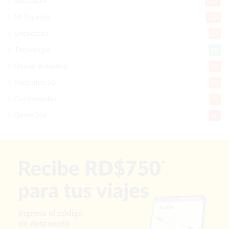
Saludable
367
Mi Espacio
281
Encuestas
97
Tecnologia
65
Desde la matica
60
Policiales 56
55
Curiosidades
15
Gente056
4