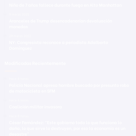
Niño de 7 años fallece durante fuego en Alto Manhattan
9 marzo 2025
Aranceles de Trump desencadenarían devaluación
monedas
29 marzo 2022
NY: Congresista reconoce a periodista Adalberto
Domínguez
Modificadas Recientemente
Hace 6 horas
Policía Nacional apresa hombre buscado por presunto robo
de motocicleta en SFM
Hace 6 horas
Coalición militar invasora
Hace 6 horas
César Fernández: “Este gobierno todo lo que funciona lo
daña, lo que sirve lo destruyen, por eso la economía es un
desastre”