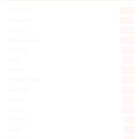
Destacada
16.372
Nacionales
14.579
Deportes
11.506
Internacionales
10.860
Tu Ciudad
7.554
Cibao
7.117
Política
5.605
Entretenimiento
5.520
New York
2.650
Opinión
1.882
Videos
1.871
Economía
929
Salud
505