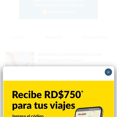
Popular
Reciente
Comentarios
Max Santos le pide disculpas a Jenny
Blanco y aclara situación
Hace 2 minutos
×
Matan a tiros a joven en Los Mangos de
Salcedo
Hace 6 minutos