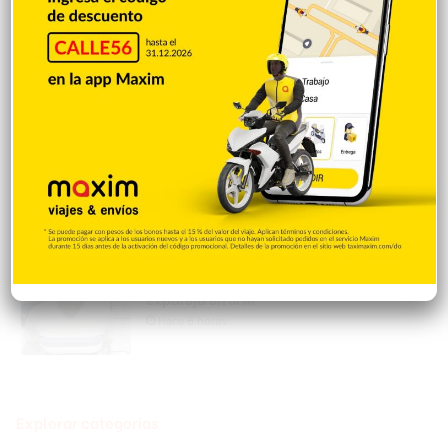
Una sugerencia para los pimentelenses
Hace 4 horas
Sandy Alcántara lanza 7.0 entradas en
blanco y triunfa
Hace 6 horas
Policía Nacional apresa mujer acusada
de realizar disparos y amenazar a su
expareja en SFM
Hace 6 horas
Explorar categorias