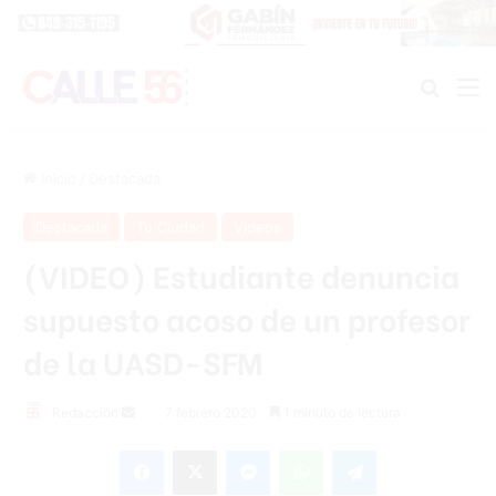
Buscar
M
Inicio
/
Destacada
Destacada
Tu Ciudad
Videos
(VIDEO) Estudiante denuncia
supuesto acoso de un profesor
de la UASD-SFM
Redacción
S
7 febrero 2020
1 minuto de lectura
e
Facebook
X
Messenger
WhatsApp
Telegram
n
d